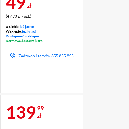
Cena 49,90 zł
49
zł
(49,90 zł / szt.)
U Ciebie:
już jutro!
W sklepie:
już jutro!
Dostępność w sklepie
Darmowa dostawa jutro
Zadzwoń i zamów
855 855 855
Cena 139,99 zł
139
99
zł