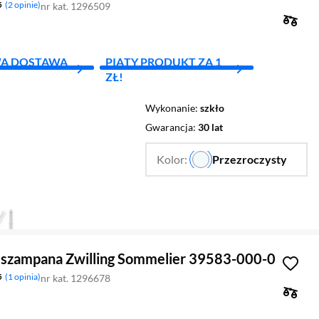
5
2 opinie
nr kat. 1296509
A DOSTAWA
PIĄTY PRODUKT ZA 1
ZŁ!
Wykonanie
szkło
Gwarancja
30 lat
Kolor:
Przezroczysty
…
 szampana Zwilling Sommelier 39583-000-0
5
1 opinia
nr kat. 1296678