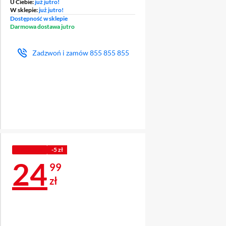
U Ciebie:
już jutro!
W sklepie:
już jutro!
Dostępność w sklepie
Darmowa dostawa jutro
Zadzwoń i zamów
855 855 855
Z KODEM
-5 zł
Cena 24,99 zł
24
99
zł