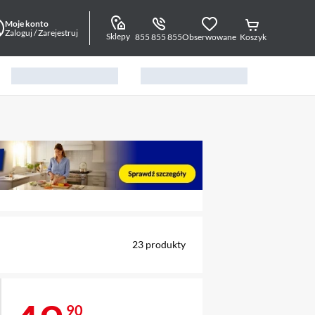
Moje konto
Zaloguj / Zarejestruj
Sklepy
855 855 855
Obserwowane
Koszyk
alny element 1 z 5
23
produkty
90