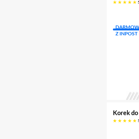
pięć gwiazdek
DARMOW
Z INPOST
Korek do
pięć gwiazdek