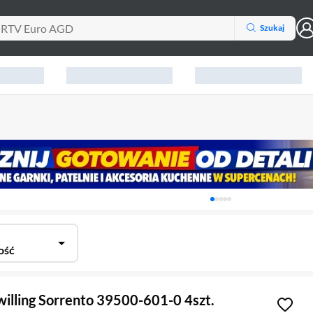
Szukaj
Karuzela z banerami, aktu
ość
illing Sorrento 39500-601-0 4szt.