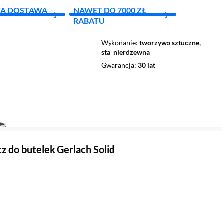
A DOSTAWA
NAWET DO 7000 ZŁ
RABATU
Wykonanie
tworzywo sztuczne,
stal nierdzewna
Gwarancja
30 lat
z do butelek Gerlach Solid