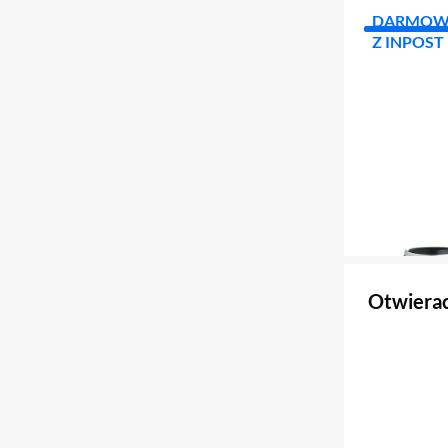
DARMOW
Z INPOST
Otwierac