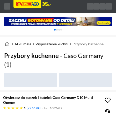
Karuzela z banerami, aktualny element 1 z 
AGD małe
Wyposażenie kuchni
Przybory kuchenne
Przybory kuchenne
- Caso Germany
(1)
Otwieracz do puszek i butelek Caso Germany D10 Multi
Opener
pięć gwiazdek
5
27 opinii
nr kat. 1082422