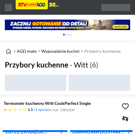
Karuzela z banerami, aktualny element 1 z 
AGD małe
Wyposażenie kuchni
Przybory kuchenne
Przybory kuchenne
- Witt
(6)
Termometr kuchenny Witt CookPerfect Single
1.5 gwiazdek
1.5
1 opinia
nr kat. 1381200
100 ZŁ ZA KAŻDE
DARMOWA DOSTAWA