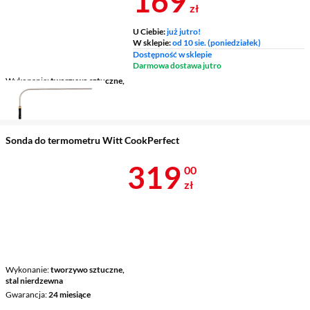
169
zł
U Ciebie:
już jutro!
W sklepie:
od 10 sie. (poniedziałek)
Dostępność w sklepie
Darmowa dostawa jutro
Wykonanie
tworzywo sztuczne,
stal nierdzewna
Gwarancja
24 miesiące
Sonda do termometru Witt CookPerfect
Cena 319 zł
319
00
zł
Wykonanie
tworzywo sztuczne,
stal nierdzewna
Gwarancja
24 miesiące