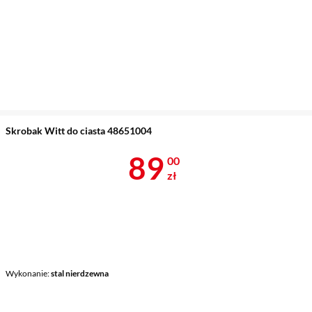
Skrobak Witt do ciasta 48651004
Cena 89 zł
89
00
zł
Wykonanie
stal nierdzewna