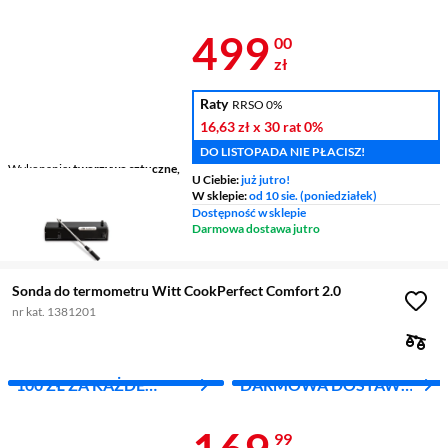
WYDANE 1000 ZŁ
Z INPOST
Cena 499 zł
499
00
zł
Raty
RRSO 0%
16,63 zł
x 30 rat
0%
DO LISTOPADA NIE PŁACISZ!
Wykonanie
tworzywo sztuczne,
U Ciebie:
już jutro!
stal nierdzewna
W sklepie:
od 10 sie. (poniedziałek)
Gwarancja
24 miesiące
Dostępność w sklepie
Darmowa dostawa jutro
Sonda do termometru Witt CookPerfect Comfort 2.0
nr kat. 1381201
100 ZŁ ZA KAŻDE
DARMOWA DOSTAWA
WYDANE 1000 ZŁ
Z INPOST
Cena 169,99 
99