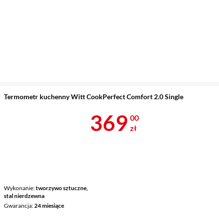
Termometr kuchenny Witt CookPerfect Comfort 2.0 Single
Cena 369 zł
369
00
zł
Wykonanie
tworzywo sztuczne,
stal nierdzewna
Gwarancja
24 miesiące