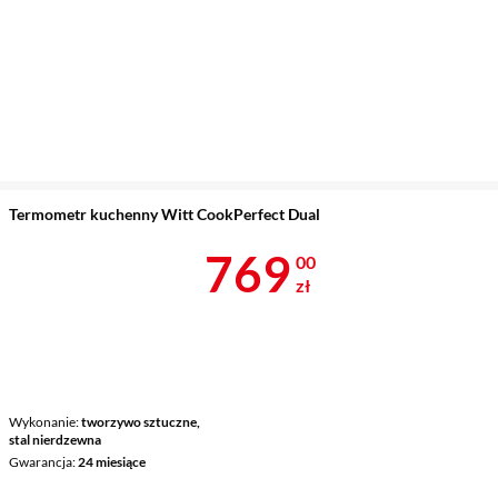
Termometr kuchenny Witt CookPerfect Dual
Cena 769 zł
769
00
zł
Wykonanie
tworzywo sztuczne,
stal nierdzewna
Gwarancja
24 miesiące