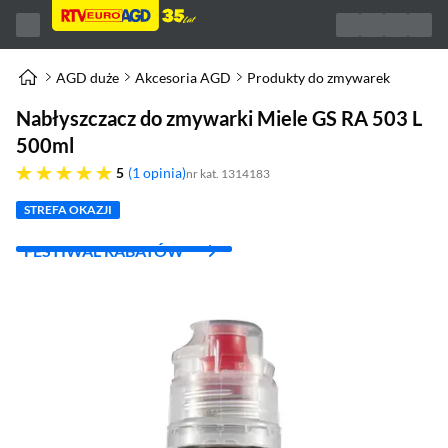
AGD duże
Akcesoria AGD
Produkty do zmywarek
Nabłyszczacz do zmywarki Miele GS RA 503 L
500ml
pięć gwiazdek
5
1 opinia
nr kat. 1314183
STREFA OKAZJI
FESTIWAL RABATÓW