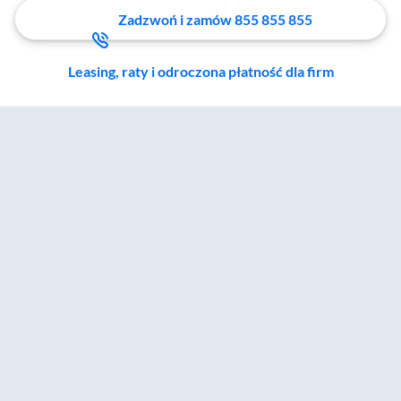
Zadzwoń i zamów 855 855 855
Leasing, raty i odroczona płatność dla firm
Zostałeś przeniesiony do sekcji akcesoriów