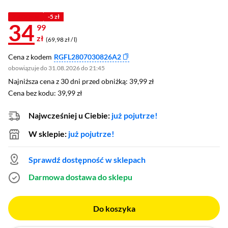
Z KODEM
-5 zł
34
99
zł
(69,98 zł / l)
Cena z kodem
RGFL2807030826A2
obowiązuje do 31.08.2026 do 21:45
Najniższa cena z 30 dni przed obniżką: 39,99 zł
Najniższa cena z 30 dni przed obniżką:
39,99 zł
Cena bez kodu: 39,99 zł
Cena bez kodu:
39,99 zł
Najwcześniej u Ciebie:
już pojutrze!
W sklepie:
już pojutrze!
Sprawdź dostępność w sklepach
Darmowa dostawa do sklepu
Do koszyka