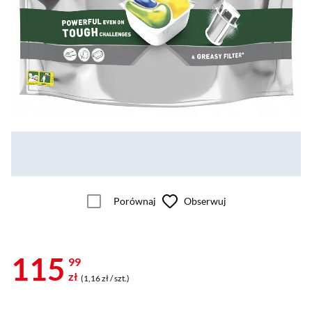
Porównaj
Obserwuj
115
99
zł
(1,16 zł / szt.)