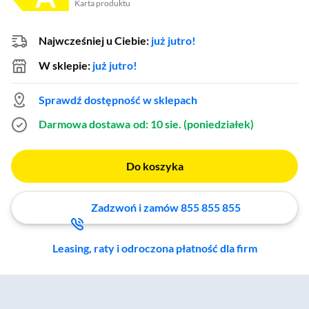
Karta produktu
Plik w formacie pdf
(otworzy się w nowym oknie)
Najwcześniej u Ciebie:
już jutro!
W sklepie:
już jutro!
Sprawdź dostępność w sklepach
Darmowa dostawa
od: 10 sie. (poniedziałek)
Do koszyka
Zadzwoń i zamów 855 855 855
Leasing, raty i odroczona płatność dla firm
Zostałeś przeniesiony do sekcji akcesoriów