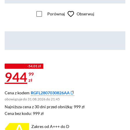
Porównaj
Obserwuj
Z KODEM
-54,01 zł
944
99
zł
Cena z kodem
RGFL2807030826AA
obowiązuje do 31.08.2026 do 21:45
Najniższa cena z 30 dni przed obniżką: 999 zł
Najniższa cena z 30 dni przed obniżką:
999 zł
Cena bez kodu: 999 zł
Cena bez kodu:
999 zł
Zakres od A+++ do D