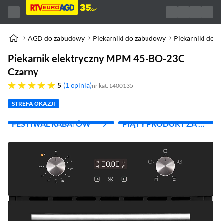
AGD do zabudowy
Piekarniki do zabudowy
Piekarniki do 
Piekarnik elektryczny MPM 45-BO-23C
Czarny
pięć gwiazdek
5
1 opinia
nr kat. 1400135
STREFA OKAZJI
FESTIWAL RABATÓW
PIĄTY PRODUKT ZA 1
ZŁ!