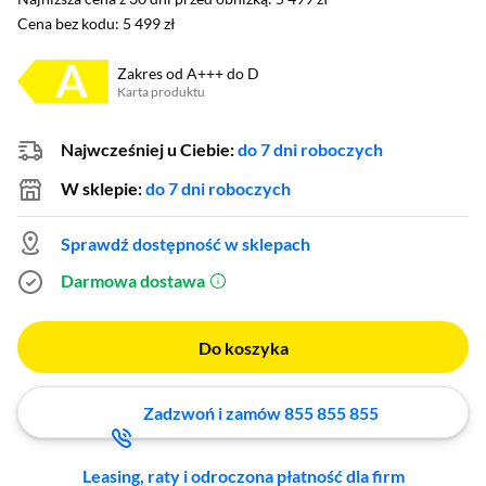
Cena bez kodu: 5 499 zł
Cena bez kodu:
5 499 zł
Zakres od A+++ do D
Karta produktu
Plik w formacie pdf
(otworzy się w nowym oknie)
Najwcześniej u Ciebie:
do 7 dni roboczych
W sklepie:
do 7 dni roboczych
Sprawdź dostępność w sklepach
Darmowa dostawa
(otworzy się w nowym oknie)
Do koszyka
Zadzwoń i zamów 855 855 855
Leasing, raty i odroczona płatność dla firm