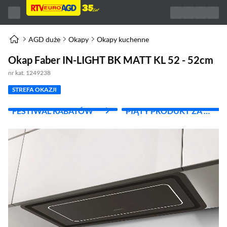
AGD duże
Okapy
Okapy kuchenne
Okap Faber IN-LIGHT BK MATT KL 52 - 52cm
nr kat. 1249238
STREFA OKAZJI
FESTIWAL RABATÓW
PIĄTY PRODUKT ZA 1
ZŁ!