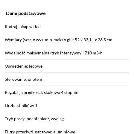
Dane podstawowe
Rodzaj: okap wkład
Wymiary (szer. x wys. min-maks x gł.): 52 x 33,1 - x 28,5 cm
Wydajność maksymalna (tryb intensywny): 710 m3/h
Oświetlenie: ledowe
Sterowanie: pilotem
Regulacja prędkości: skokowa 4 stopnie
Liczba silników: 1
Tryb pracy: pochłaniacz, wyciąg
Filtry przeciwtłuszczowe: aluminiowe