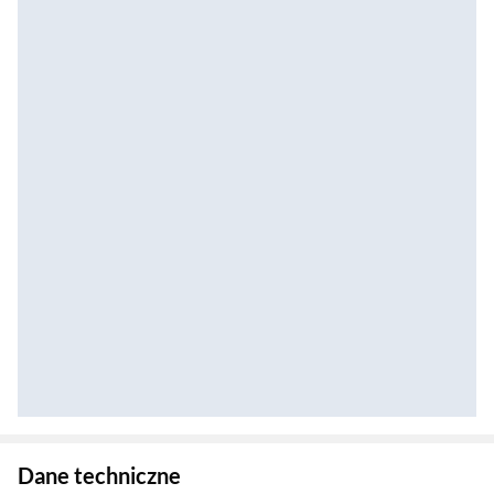
Zostałeś przeniesiony do danych technicznych produktu
Dane techniczne