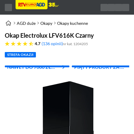
AGD duże
Okapy
Okapy kuchenne
Okap Electrolux LFV616K Czarny
4.7 gwiazdek
4.7
136 opinii
nr kat. 1204205
STREFA OKAZJI
NAWET DO 7000 ZŁ
PIĄTY PRODUKT ZA 1
RABATU
ZŁ!