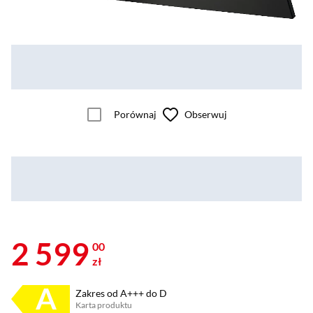
Porównaj
Obserwuj
2 599
00
zł
Zakres od A+++ do D
Karta produktu
Plik w formacie pdf
(otworzy się w nowym oknie)