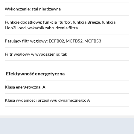
Wykończenie: stal nierdzewna
Funkcje dodatkowe: funkcja "turbo", funkcja Breeze, funkcja
Hob2Hood, wskaźnik zabrudzenia filtra
Pasujący filtr węglowy: ECFB02, MCFB52, MCFB53
Filtr węglowy w wyposażeniu: tak
Efektywność energetyczna
Klasa energetyczna: A
Klasa wydajności przepływu dynamicznego: A
Sekcja pominięta
Klasa sprawności oświetlenia: A
Klasa efektywności pochłaniania zanieczyszczeń: F