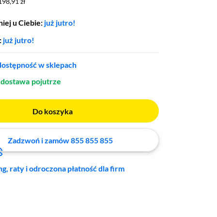
198,91 zł
198,91 zł
iej u Ciebie:
już jutro!
:
już jutro!
ostępność w sklepach
dostawa
pojutrze
Do koszyka
Zadzwoń i zamów 855 855 855
ng, raty i odroczona płatność dla firm