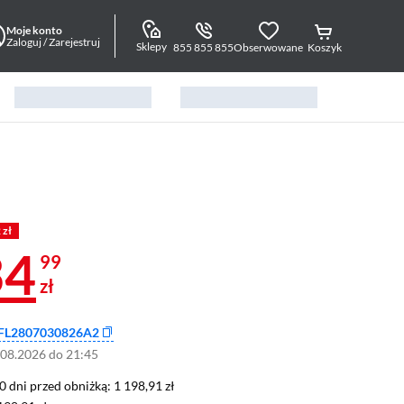
Moje konto
Zaloguj / Zarejestruj
Sklepy
855 855 855
Obserwowane
Koszyk
 zł
34
99
zł
FL2807030826A2
.08.2026 do 21:45
0 dni przed obniżką: 1 198,91 zł
30 dni przed obniżką:
1 198,91 zł