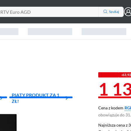
Szukaj
Z KODEM
-63,92
1 1
PIĄTY PRODUKT ZA 1
ZŁ!
Cena z kodem
RG
obowiązuje do 31
Najniższa cena z 3
Najniższa cena z 