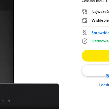
Cena bez kodu: 1 
Cena bez kodu:
1 
Najwcześn
W sklepie
Sprawdź d
Darmowa 
Leasi