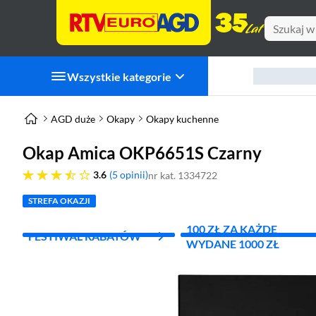
Wszystkie kategorie
AGD duże
Okapy
Okapy kuchenne
Okap Amica OKP6651S Czarny
3.6 gwiazdek
3.6
5 opinii
nr kat. 1334722
STREFA OKAZJI
100 ZŁ ZA KAŻDE
FESTIWAL RABATÓW
WYDANE 1000 ZŁ