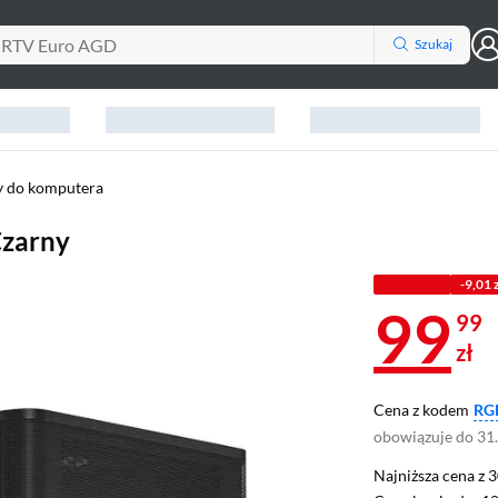
Szukaj
 do komputera
Czarny
Z KODEM
-9,01 
99
99
zł
Cena z kodem
RG
obowiązuje do 31
Najniższa cena z 3
Najniższa cena z 