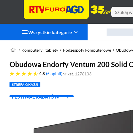
Wszystkie kategorie
Komputery i tablety
Podzespoły komputerowe
Obudowy
Obudowa Endorfy Ventum 200 Solid 
4.8 gwiazdek
4.8
5 opinii
nr kat. 1276103
STREFA OKAZJI
FESTIWAL RABATÓW