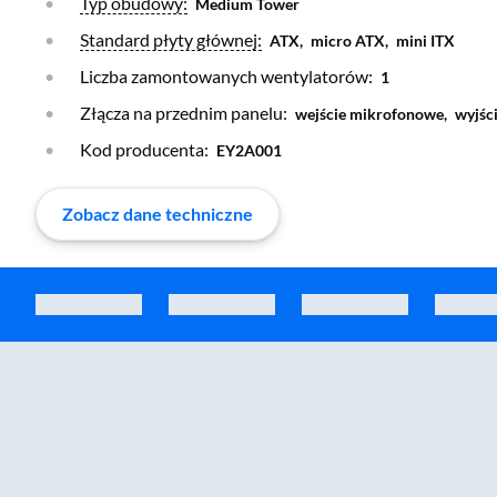
Otwórz warstwę
Typ obudowy:
Medium Tower
Otwórz warstwę
Standard płyty głównej:
ATX,
micro ATX,
mini ITX
Liczba zamontowanych wentylatorów:
1
Złącza na przednim panelu:
wejście mikrofonowe,
wyjśc
Kod producenta:
EY2A001
Zobacz dane techniczne
Zostałeś przeniesiony do sekcji akcesoriów