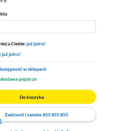
9 zł
9 zł
uktu
…
Tak
iej u Ciebie:
już jutro!
:
już jutro!
ostępność w sklepach
dostawa
pojutrze
Do koszyka
Zadzwoń i zamów 855 855 855