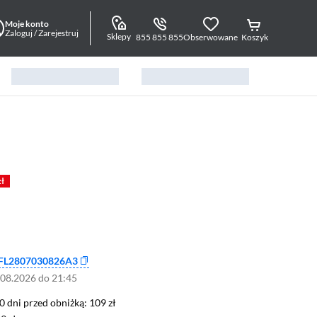
Moje konto
Zaloguj / Zarejestruj
Sklepy
855 855 855
Obserwowane
Koszyk
zł
FL2807030826A3
.08.2026 do 21:45
0 dni przed obniżką: 109 zł
30 dni przed obniżką:
109 zł