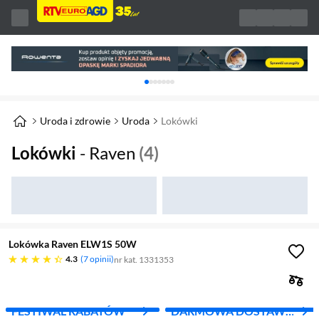
Karuzela z banerami, aktualny element 1 z 
Uroda i zdrowie
Uroda
Lokówki
Lokówki
- Raven
(4)
Lokówka Raven ELW1S 50W
4.3 gwiazdek
4.3
7 opinii
nr kat. 1331353
FESTIWAL RABATÓW
DARMOWA DOSTAWA