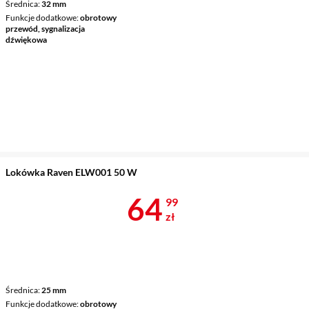
Średnica
32 mm
Funkcje dodatkowe
obrotowy
przewód, sygnalizacja
dźwiękowa
Lokówka Raven ELW001 50 W
Cena 64,99 z
64
99
zł
Średnica
25 mm
Funkcje dodatkowe
obrotowy