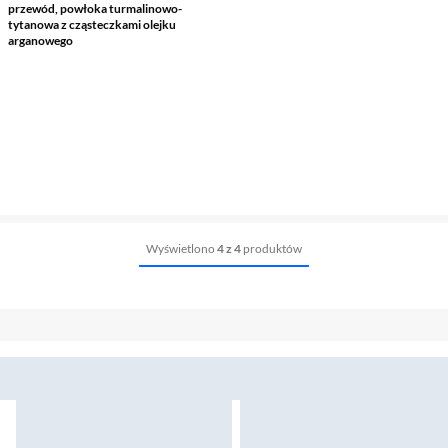
przewód, powłoka turmalinowo-
tytanowa z cząsteczkami olejku
arganowego
Wyświetlono
4 z 4
produktów