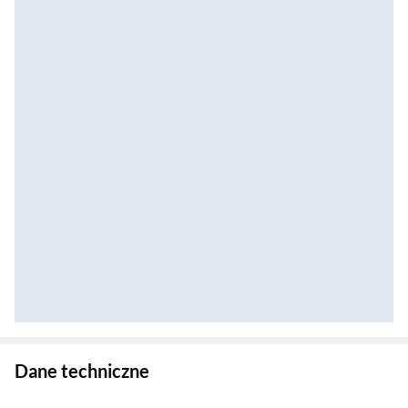
Zostałeś przeniesiony do danych technicznych produktu
Dane techniczne