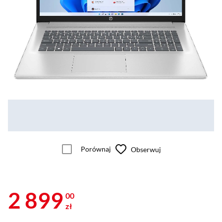
Porównaj
Obserwuj
2 899
00
zł