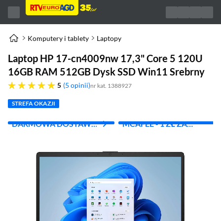
Komputery i tablety
Laptopy
Laptop HP 17-cn4009nw 17,3" Core 5 120U
16GB RAM 512GB Dysk SSD Win11 Srebrny
pięć gwiazdek
5
5 opinii
nr kat. 1388927
STREFA OKAZJI
DARMOWA DOSTAWA
MCAFEE - 1 ZŁ ZA
Z INPOST
PIERWSZY MIES.