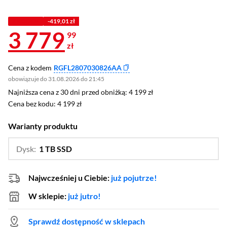
Z KODEM
-419,01 zł
3 779
99
zł
Cena z kodem
RGFL2807030826AA
obowiązuje do 31.08.2026 do 21:45
Najniższa cena z 30 dni przed obniżką: 4 199 zł
Najniższa cena z 30 dni przed obniżką:
4 199 zł
Cena bez kodu: 4 199 zł
Cena bez kodu:
4 199 zł
Warianty produktu
Dysk:
1 TB SSD
…
512 GB SSD
Najwcześniej u Ciebie:
już pojutrze!
W sklepie:
już jutro!
Sprawdź dostępność w sklepach