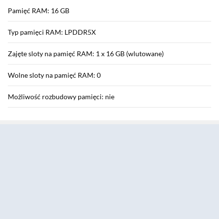
Pamięć RAM: 16 GB
Typ pamięci RAM: LPDDR5X
Zajęte sloty na pamięć RAM: 1 x 16 GB (wlutowane)
Wolne sloty na pamięć RAM: 0
Możliwość rozbudowy pamięci: nie
Sekcja pominięta
Karta graficzna
Zintegrowany układ graficzny: Intel® Arc™ Graphics 130V
Pamięć karty graficznej: współdzielona z pamięcią systemową
Model dedykowanej karty graficznej: brak