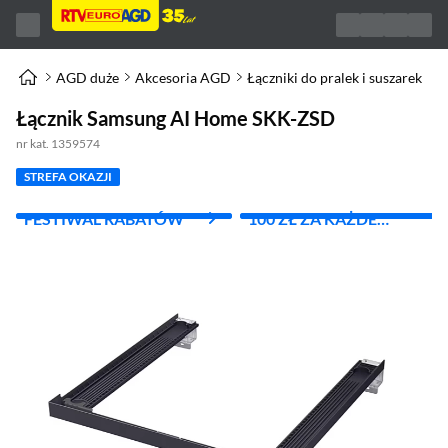
AGD duże
Akcesoria AGD
Łączniki do pralek i suszarek
Łącznik Samsung AI Home SKK-ZSD
nr kat. 1359574
STREFA OKAZJI
FESTIWAL RABATÓW
100 ZŁ ZA KAŻDE
WYDANE 1000 ZŁ