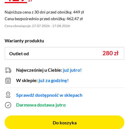
Najniższa cena z 30 dni przed obniżką: 449 zł
Najniższa cena z 30 dni przed obniżką:
449 zł
Cena bezpośrednio przed obniżką: 462,47 zł
Cena bezpośrednio przed obniżką:
462,47 zł
Cena obowiązuje: 27.07.2026 - 17.08.2026
Warianty produktu
280 zł
Outlet od
Najwcześniej u Ciebie:
już jutro!
W sklepie:
już za godzinę!
Sprawdź dostępność w sklepach
Darmowa dostawa
jutro
Do koszyka