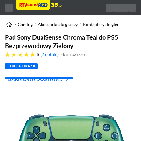
Gaming
Akcesoria dla graczy
Kontrolery do gier
Pad Sony DualSense Chroma Teal do PS5
Bezprzewodowy Zielony
pięć gwiazdek
5
2 opinie
nr kat. 1331395
STREFA OKAZJI
DARMOWA DOSTAWA
Z INPOST