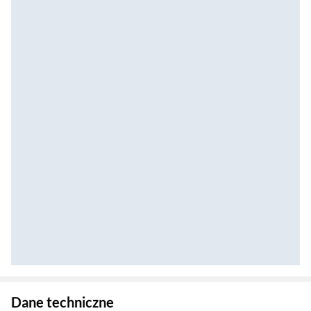
Zostałeś przeniesiony do danych technicznych produktu
Dane techniczne