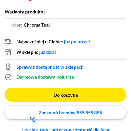
Warianty produktu
Kolor:
Chroma Teal
…
Chroma Indigo,
Chroma Pearl,
Death Stranding 2,
FORTNITE,
Najwcześniej u Ciebie:
już pojutrze!
The Last of Us,
Helldivers 2,
W sklepie:
już dziś!
Sprawdź dostępność w sklepach
Darmowa dostawa
pojutrze
Do koszyka
Zadzwoń i zamów 855 855 855
Leasing, raty i odroczona płatność dla firm