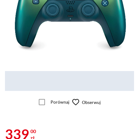
Porównaj
Obserwuj
339
00
zł