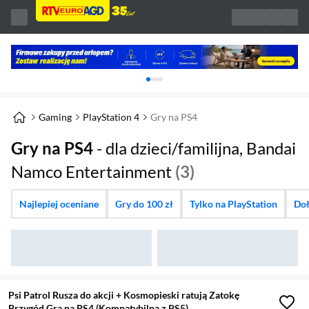
Karuzela z banerami, aktualny element 1 z 
Gaming
PlayStation 4
Gry na PS4
Gry na PS4
- dla dzieci/familijna, Bandai
Namco Entertainment
(3)
Najlepiej oceniane
Gry do 100 zł
Tylko na PlayStation
Doł
Psi Patrol Rusza do akcji + Kosmopieski ratują Zatokę
Przygód Gra na PS4 (Kompatybilna z PS5)