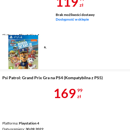
Cena 119,99 
119
zł
Brak możliwości dostawy
Dostępność w sklepie
Platforma
Playstation 4
Data premiery
26.10.2018
Gatunek
dla dzieci/familijna,
platformowa
Wersja językowa
polska
(dubbing)
Psi Patrol: Grand Prix Gra na PS4 (Kompatybilna z PS5)
Cena 169,99 
169
99
zł
Platforma
Playstation 4
Data premiery
30.09.2022