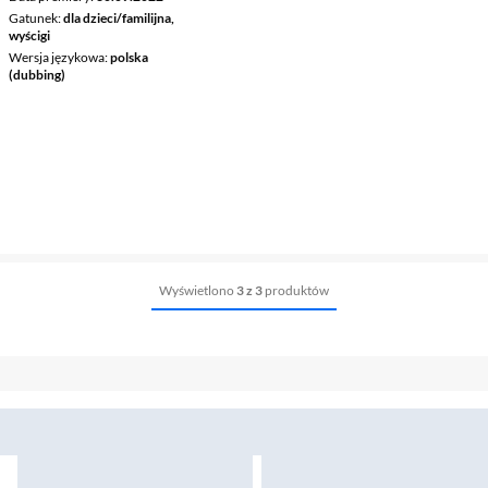
Gatunek
dla dzieci/familijna,
wyścigi
Wersja językowa
polska
(dubbing)
Wyświetlono
3 z 3
produktów