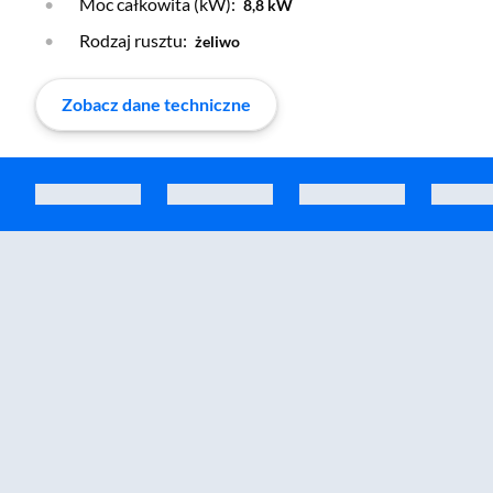
Moc całkowita (kW):
8,8 kW
Rodzaj rusztu:
żeliwo
Zobacz dane techniczne
Zostałeś przeniesiony do sekcji akcesoriów