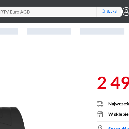
Szukaj
2 4
Najwcześn
W sklepie
Sprawdź d