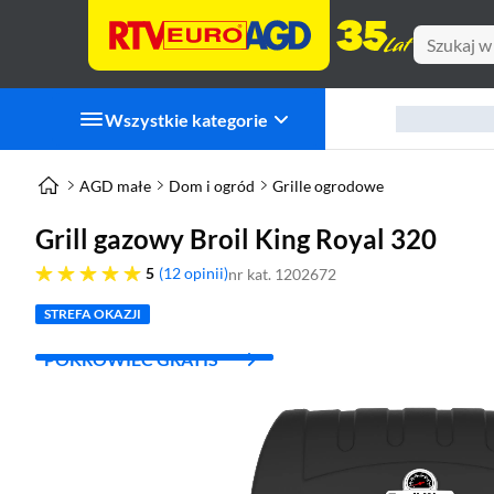
Wszystkie kategorie
AGD małe
Dom i ogród
Grille ogrodowe
Grill gazowy Broil King Royal 320
pięć gwiazdek
5
12 opinii
nr kat. 1202672
STREFA OKAZJI
POKROWIEC GRATIS