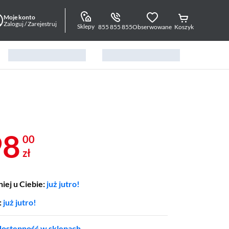
Moje konto
Zaloguj / Zarejestruj
Sklepy
855 855 855
Obserwowane
Koszyk
98
00
zł
iej u Ciebie:
już jutro!
:
już jutro!
ostępność w sklepach