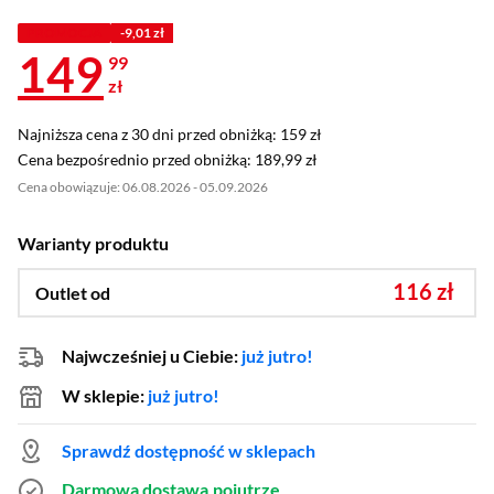
PROMOCJA
-9,01 zł
149
99
zł
Najniższa cena z 30 dni przed obniżką: 159 zł
Najniższa cena z 30 dni przed obniżką:
159 zł
Cena bezpośrednio przed obniżką: 189,99 zł
Cena bezpośrednio przed obniżką:
189,99 zł
Cena obowiązuje: 06.08.2026 - 05.09.2026
Warianty produktu
116 zł
Outlet od
Najwcześniej u Ciebie:
już jutro!
W sklepie:
już jutro!
Sprawdź dostępność w sklepach
Darmowa dostawa
pojutrze