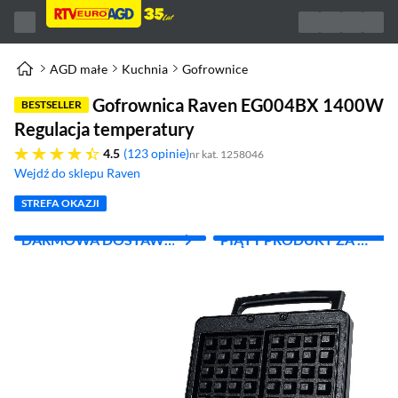
AGD małe
Kuchnia
Gofrownice
Gofrownica Raven EG004BX 1400W
BESTSELLER
Regulacja temperatury
4.5 gwiazdek
4.5
123 opinie
nr kat. 1258046
Wejdź do sklepu Raven
(otworzy się w nowym oknie)
STREFA OKAZJI
DARMOWA DOSTAWA
PIĄTY PRODUKT ZA 1
Z INPOST
ZŁ!