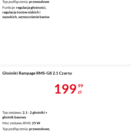
Typ podłączenia
przewodowe
Funkcje
regulacja głośności,
regulacja tonów niskich i
wysokich, wzmocnienie basów
Głośniki Rampage RMS-G8 2.1 Czarny
Cena 199,99 
199
99
zł
Typ zestawu
2.1 - 2 głośniki +
głośnik basowy
Moc zestawu RMS
25 W
Typ podłączenia
przewodowe,