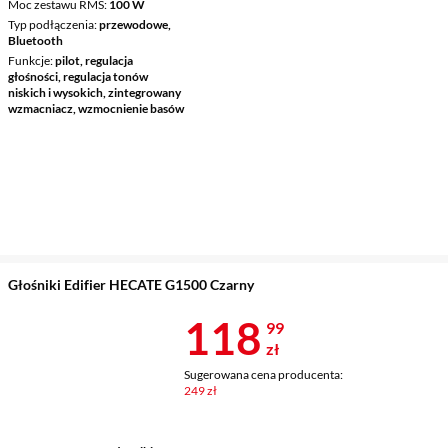
Moc zestawu RMS
100 W
Typ podłączenia
przewodowe,
Bluetooth
Funkcje
pilot, regulacja
głośności, regulacja tonów
niskich i wysokich, zintegrowany
wzmacniacz, wzmocnienie basów
Głośniki Edifier HECATE G1500 Czarny
Cena 118,99 
118
99
zł
Sugerowana cena producenta:
249 zł