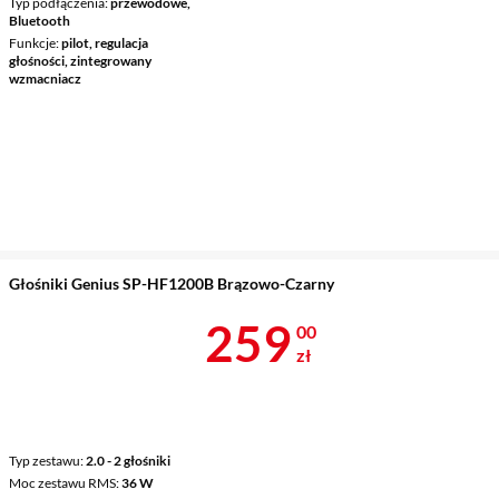
Typ podłączenia
przewodowe,
Bluetooth
Funkcje
pilot, regulacja
głośności, zintegrowany
wzmacniacz
Głośniki Genius SP-HF1200B Brązowo-Czarny
Cena 259 zł
259
00
zł
Typ zestawu
2.0 - 2 głośniki
Moc zestawu RMS
36 W