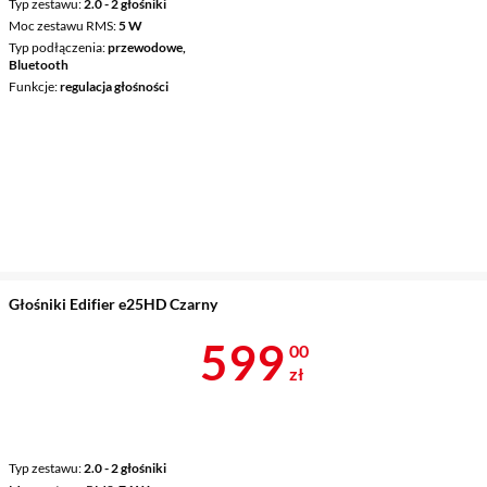
Typ zestawu
2.0 - 2 głośniki
Moc zestawu RMS
5 W
Typ podłączenia
przewodowe,
Bluetooth
Funkcje
regulacja głośności
Głośniki Edifier e25HD Czarny
Cena 599 zł
599
00
zł
Typ zestawu
2.0 - 2 głośniki