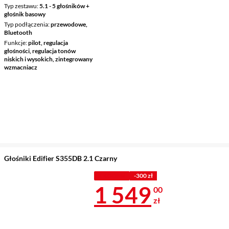
Typ zestawu
5.1 - 5 głośników +
głośnik basowy
Typ podłączenia
przewodowe,
Bluetooth
Funkcje
pilot, regulacja
głośności, regulacja tonów
niskich i wysokich, zintegrowany
wzmacniacz
Głośniki Edifier S355DB 2.1 Czarny
Z KODEM
-300 zł
Cena 1 549 z
1 549
00
zł