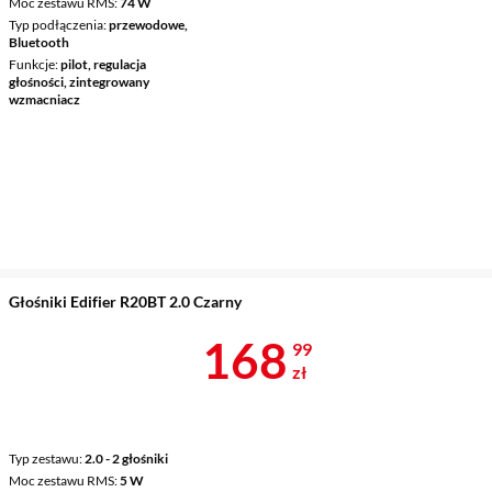
Moc zestawu RMS
74 W
Typ podłączenia
przewodowe,
Bluetooth
Funkcje
pilot, regulacja
głośności, zintegrowany
wzmacniacz
Głośniki Edifier R20BT 2.0 Czarny
Cena 168,99 
168
99
zł
Typ zestawu
2.0 - 2 głośniki
Moc zestawu RMS
5 W