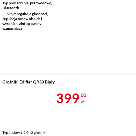
Typ podłączenia
przewodowe,
Bluetooth
Funkcje
regulacja głośności,
regulacja tonów niskich i
wysokich, zintegrowany
wzmacniacz
Głośniki Edifier QR30 Biały
Cena 399 zł
399
00
zł
Typ zestawu
2.0 - 2 głośniki