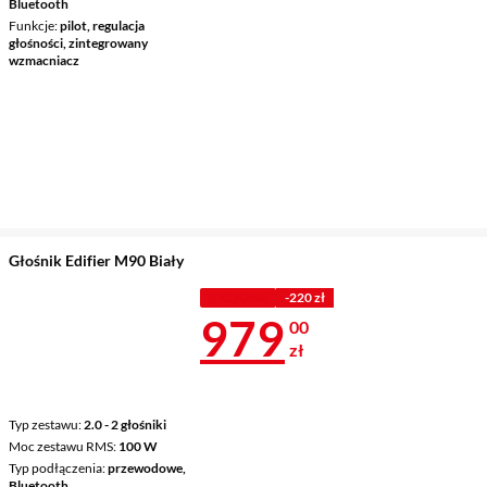
Bluetooth
Funkcje
pilot, regulacja
głośności, zintegrowany
wzmacniacz
Głośnik Edifier M90 Biały
Z KODEM
-220 zł
Cena 979 zł
979
00
zł
Typ zestawu
2.0 - 2 głośniki
Moc zestawu RMS
100 W
Typ podłączenia
przewodowe,
Bluetooth