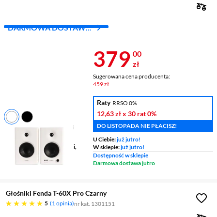
DARMOWA DOSTAWA
Z INPOST
Cena 379 zł
379
00
zł
Sugerowana cena producenta:
459 zł
Raty
RRSO 0%
12,63 zł
x 30 rat
0%
DO LISTOPADA NIE PŁACISZ!
Typ zestawu
2.0 - 2 głośniki
Moc zestawu RMS
42 W
U Ciebie:
już jutro!
Funkcje
regulacja głośności,
W sklepie:
już jutro!
zintegrowany wzmacniacz
Dostępność w sklepie
Darmowa dostawa jutro
Głośniki Fenda T-60X Pro Czarny
pięć gwiazdek
5
1 opinia
nr kat. 1301151