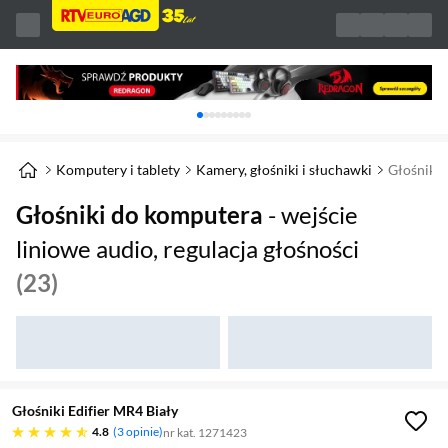
Karuzela z banerami, aktualny element 1 z 
Komputery i tablety
Kamery, głośniki i słuchawki
Głośniki
Głośniki do komputera
- wejście
liniowe audio, regulacja głośności
(23)
Głośniki Edifier MR4 Biały
4.8 gwiazdek
4.8
3 opinie
nr kat. 1271423