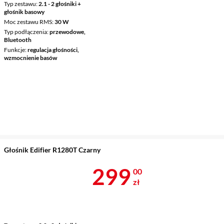
Typ zestawu
2.1 - 2 głośniki +
głośnik basowy
Moc zestawu RMS
30 W
Typ podłączenia
przewodowe,
Bluetooth
Funkcje
regulacja głośności,
wzmocnienie basów
Głośnik Edifier R1280T Czarny
Cena 299 zł
299
00
zł