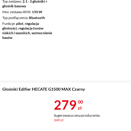
Typ zestawu
2.1 - 2 głośniki +
głośnik basowy
Moc zestawu RMS
150 W
Typ podłączenia
Bluetooth
Funkcje
pilot, regulacja
głośności, regulacja tonów
niskich i wysokich, wzmocnienie
basów
Głośniki Edifier HECATE G1500 MAX Czarny
Cena 279 zł
279
00
zł
Sugerowana cena producenta:
349 zł