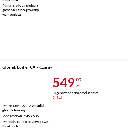
Funkcje
pilot, regulacja
głośności, zintegrowany
wzmacniacz
Głośnik Edifier CX 7 Czarny
Cena 549 zł
549
00
zł
Sugerowana cena producenta:
849 zł
Typ zestawu
2.1 - 2 głośniki +
głośnik basowy
Moc zestawu RMS
69 W
Typ podłączenia
przewodowe,
Bluetooth