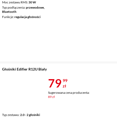
Moc zestawu RMS
30 W
Typ podłączenia
przewodowe,
Bluetooth
Funkcje
regulacja głośności
Głośniki Edifier R12U Biały
Cena 79,99 z
79
99
zł
Sugerowana cena producenta:
89 zł
Typ zestawu
2.0 - 2 głośniki