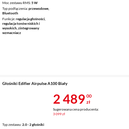
Moc zestawu RMS
5 W
Typ podłączenia
przewodowe,
Bluetooth
Funkcje
regulacja głośności,
regulacja tonów niskich i
wysokich, zintegrowany
wzmacniacz
Głośniki Edifier Airpulse A100 Biały
Cena 2 489 z
2 489
00
zł
Sugerowana cena producenta:
3 099 zł
Typ zestawu
2.0 - 2 głośniki