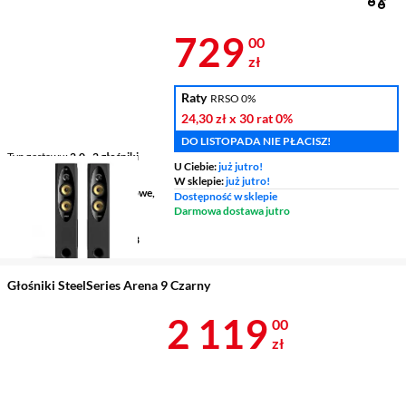
Cena 729 zł
729
00
zł
Raty
RRSO 0%
24,30 zł
x 30 rat
0%
DO LISTOPADA NIE PŁACISZ!
Typ zestawu
2.0 - 2 głośniki
U Ciebie:
już jutro!
Moc zestawu RMS
120 W
W sklepie:
już jutro!
Typ podłączenia
przewodowe,
Dostępność w sklepie
Bluetooth
Darmowa dostawa jutro
Funkcje
pilot, regulacja
głośności, odtwarzacz MP3
Głośniki SteelSeries Arena 9 Czarny
Cena 2 119 z
2 119
00
zł