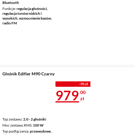
Bluetooth
Funkcje
regulacja głośności,
regulacja tonów niskich i
wysokich, wzmocnienie basów,
radio FM
Głośnik Edifier M90 Czarny
Z KODEM
-70 zł
Cena 979 zł
979
00
zł
Typ zestawu
2.0 - 2 głośniki
Moc zestawu RMS
100 W
Typ podłączenia
przewodowe,