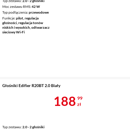
Typ zestawu
2.0 - 2 głośniki
Moc zestawu RMS
42 W
Typ podłączenia
przewodowe
Funkcje
pilot, regulacja
głośności, regulacja tonów
niskich i wysokich, odtwarzacz
sieciowy Wi-Fi
Głośniki Edifier R20BT 2.0 Biały
Cena 188,99 
188
99
zł
Typ zestawu
2.0 - 2 głośniki