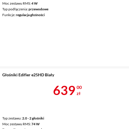
Moc zestawu RMS
4 W
Typ podłączenia
przewodowe
Funkcje
regulacja głośności
Głośniki Edifier e25HD Biały
Cena 639 zł
639
00
zł
Typ zestawu
2.0 - 2 głośniki
Moc zestawu RMS
74 W