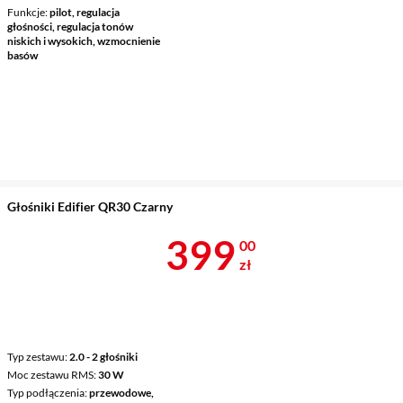
Funkcje
pilot, regulacja
głośności, regulacja tonów
niskich i wysokich, wzmocnienie
basów
Głośniki Edifier QR30 Czarny
Cena 399 zł
399
00
zł
Typ zestawu
2.0 - 2 głośniki
Moc zestawu RMS
30 W
Typ podłączenia
przewodowe,