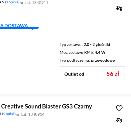
4.5
1 opinia
nr kat. 1340911
A DOSTAWA
Typ zestawu
2.0 - 2 głośniki
Moc zestawu RMS
4,4 W
Typ podłączenia
przewodowe
56 zł
Outlet od
 Creative Sound Blaster GS3 Czarny
5
9 opinii
nr kat. 1340914