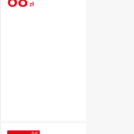
zł
Z KODEM
-5 zł