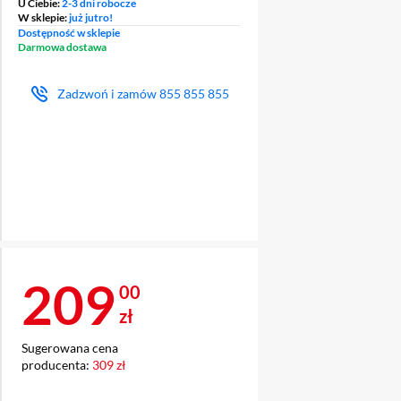
U Ciebie:
2-3 dni robocze
W sklepie:
już jutro!
Dostępność w sklepie
Darmowa dostawa
Zadzwoń i zamów
855 855 855
Cena 209 zł
209
00
zł
Sugerowana cena
producenta:
309 zł