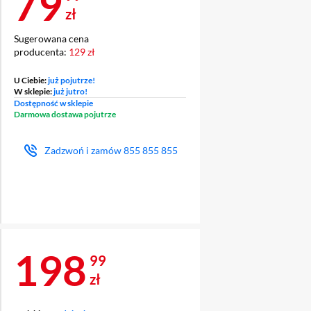
Cena 79,99 zł
79
zł
Sugerowana cena
producenta:
129 zł
U Ciebie:
już pojutrze!
W sklepie:
już jutro!
Dostępność w sklepie
Darmowa dostawa pojutrze
Zadzwoń i zamów
855 855 855
Cena 198,99 zł
198
99
zł