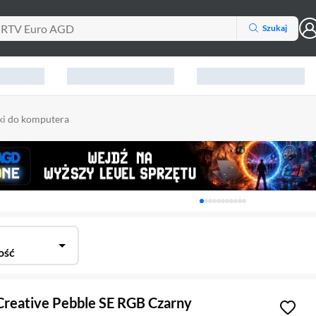
Szukaj
ki do komputera
Karuzela z banerami, aktu
ość
 Creative Pebble SE RGB Czarny