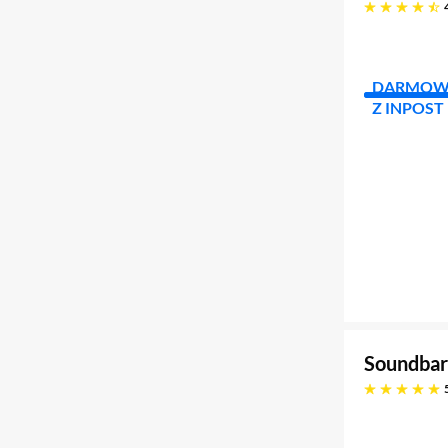
4.5 gwiazdek
DARMOW
Z INPOST
Soundbar
pięć gwiazdek