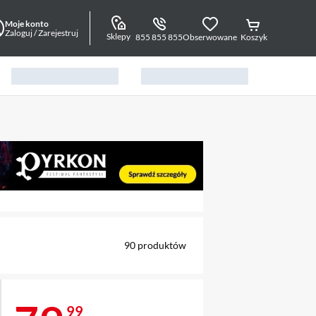
Moje konto
Zaloguj / Zarejestruj
Sklepy
855 855 855
Obserwowane
Koszyk
alny element 1 z 11
90
produktów
99