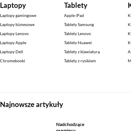
Laptopy
Tablety
Laptopy gamingowe
Apple iPad
K
Laptopy biznesowe
Tablety Samsung
K
Laptopy Lenovo
Tablety Lenovo
K
Laptopy Apple
Tablety Huawei
K
Laptopy Dell
Tablety z klawiaturą
A
Chromebooki
Tablety z rysikiem
M
Sekcja pominięta
Najnowsze artykuły
Nadchodzące
premiery