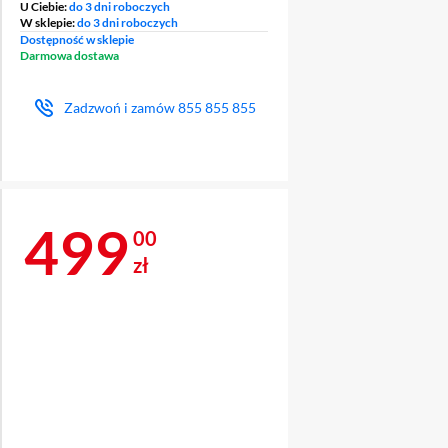
U Ciebie:
do 3 dni roboczych
W sklepie:
do 3 dni roboczych
Dostępność w sklepie
Darmowa dostawa
Zadzwoń i zamów
855 855 855
Cena 499 zł
499
00
zł