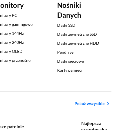
onitory
Nośniki
Danych
nitory PC
nitory gamingowe
Dyski SSD
nitory 144Hz
Dyski zewnętrzne SSD
nitory 240Hz
Dyski zewnętrzne HDD
nitory OLED
Pendrive
itory przenośne
Dyski sieciowe
Karty pamięci
Pokaż wszystkie
Najlepsza
sze patelnie
szczoteczka