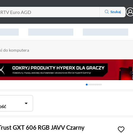
Szukaj
ki do komputera
Karuzela z banerami, aktu
ość
 Trust GXT 606 RGB JAVV Czarny