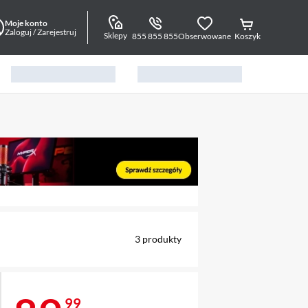
Moje konto
Zaloguj / Zarejestruj
Sklepy
855 855 855
Obserwowane
Koszyk
alny element 1 z 9
3
produkty
99