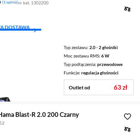
4
1 opinia
nr kat. 1302200
A DOSTAWA
Typ zestawu
2.0 - 2 głośniki
Moc zestawu RMS
6 W
Typ podłączenia
przewodowe
Funkcje
regulacja głośności
63 zł
Outlet od
 Hama Blast-R 2.0 200 Czarny
252