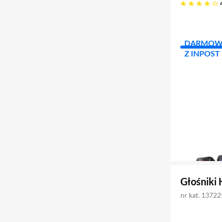
cztery gwiazdki
DARMOW
Z INPOST
Głośniki
nr kat. 1372