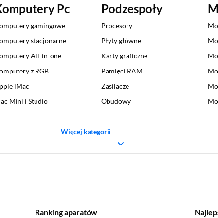
Komputery Pc
Podzespoły
M
omputery gamingowe
Procesory
Mo
omputery stacjonarne
Płyty główne
Mo
omputery All-in-one
Karty graficzne
Mo
omputery z RGB
Pamięci RAM
Mo
pple iMac
Zasilacze
Mo
ac Mini i Studio
Obudowy
Mon
Więcej kategorii
Ranking aparatów
Najlep