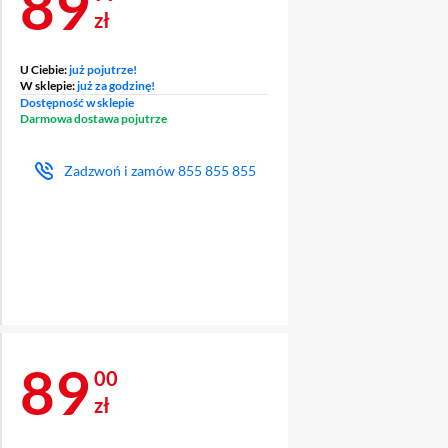
Cena 89,99 zł
89
zł
U Ciebie:
już pojutrze!
W sklepie:
już za godzinę!
Dostępność w sklepie
Darmowa dostawa pojutrze
Zadzwoń i zamów
855 855 855
Cena 89 zł
89
00
zł