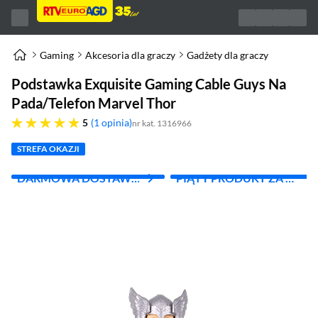
Gaming
Akcesoria dla graczy
Gadżety dla graczy
Podstawka Exquisite Gaming Cable Guys Na
Pada/Telefon Marvel Thor
pięć gwiazdek
5
1 opinia
nr kat. 1316966
STREFA OKAZJI
DARMOWA DOSTAWA
PIĄTY PRODUKT ZA 1
Z INPOST
ZŁ!