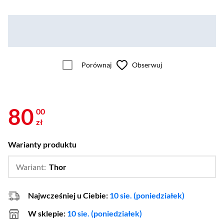
Porównaj
Obserwuj
80
00
zł
Warianty produktu
Wariant:
Thor
…
The Mandalorian Boba Fett,
Anti-Venom,
Banjo-Kazooie,
Boba Fett,
Buzz Astral,
Chewbacca,
Czarna Pantera,
Najwcześniej u Ciebie:
10 sie. (poniedziałek)
Czarna Wdowa Czarny Kombinezon,
Darth Vader,
Darth Vader A New Hope,
W sklepie:
10 sie. (poniedziałek)
Deadpool Zombie,
Diablo 4 Lilith,
Ghost,