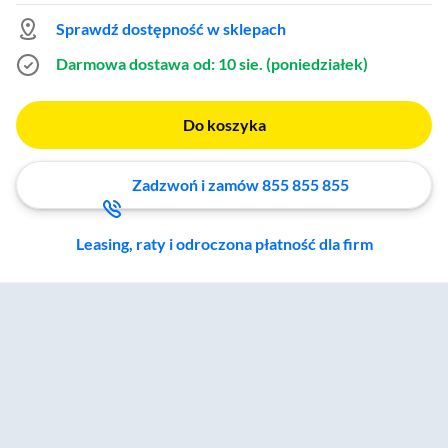
Gremlin,
Hulk,
Jack Skellington,
Joker,
Sprawdź dostępność w sklepach
Luffy,
Mega Man,
Minecraft Steve R.E.S.T,
Shredder,
Sonic,
Spider-Man,
Darmowa dostawa
od: 10 sie. (poniedziałek)
Spider-Man Symbiote,
Stormtrooper,
Sub-Zero,
Symbiote Spider-Man,
The Mandalorian Szturmowiec,
Wonder Woman
Do koszyka
Zadzwoń i zamów 855 855 855
Leasing, raty i odroczona płatność dla firm
Zostałeś przeniesiony do sekcji akcesoriów