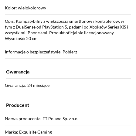
Kolor: wielokolorowy
Opis: Kompatybilny z większością smartfonów i kontrolerów, w
tym z DualSense od PlayStation 5, padami od Xboksów Series X|S i
wszystkimi iPhone'ami. Produkt oficjalnie licencjonowany
Wysokość: 20 cm
Informacje o bezpieczeństwie: Pobierz
Gwarancja
Gwarancja: 24 miesiące
Producent
Nazwa producenta: ET Poland Sp. z o.o.
Marka: Exquisite Gaming