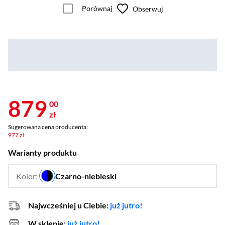
Porównaj
Obserwuj
879
00
zł
Sugerowana cena producenta:
977 zł
Warianty produktu
Kolor:
Czarno-niebieski
…
Najwcześniej u Ciebie:
już jutro!
W sklepie:
już jutro!