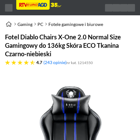
Gaming
PC
Fotele gamingowe i biurowe
Fotel Diablo Chairs X-One 2.0 Normal Size
Gamingowy do 136kg Skóra ECO Tkanina
Czarno-niebieski
4.7 gwiazdek
4.7
243 opinie
nr kat. 1214550