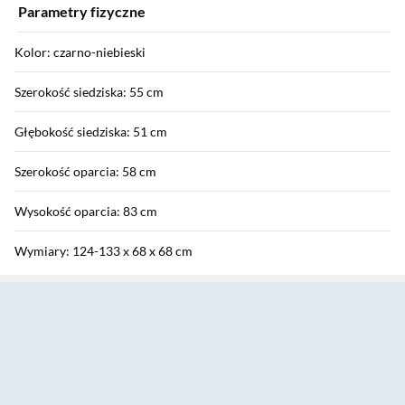
Parametry fizyczne
Kolor: czarno-niebieski
Szerokość siedziska: 55 cm
Głębokość siedziska: 51 cm
Szerokość oparcia: 58 cm
Wysokość oparcia: 83 cm
Wymiary: 124-133 x 68 x 68 cm
Sekcja pominięta
Waga: 25 kg
Wymiary opakowania: 86,30 x 66,30 x 32,80 cm
Waga z opakowaniem: 26,07 kg