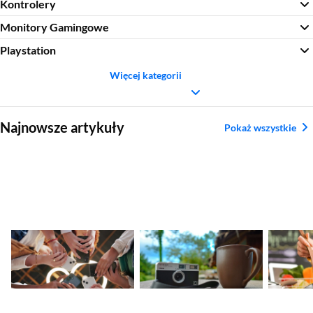
Kontrolery
Monitory Gamingowe
Playstation
Więcej kategorii
Sekcja pominięta
Najnowsze artykuły
Pokaż wszystkie
Nadchodzące
Ranking aparatów
Najleps
premiery smartfonów
kompaktowych.
tytanow
– kalendarz nowości
Najlepsze modele
2026
2026
Sekcja pominięta