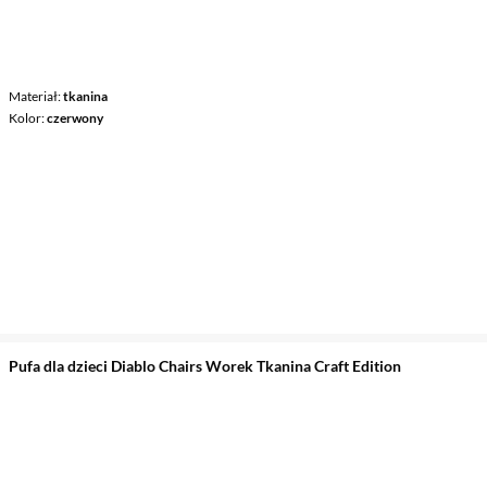
Materiał
tkanina
Kolor
czerwony
Pufa dla dzieci Diablo Chairs Worek Tkanina Craft Edition