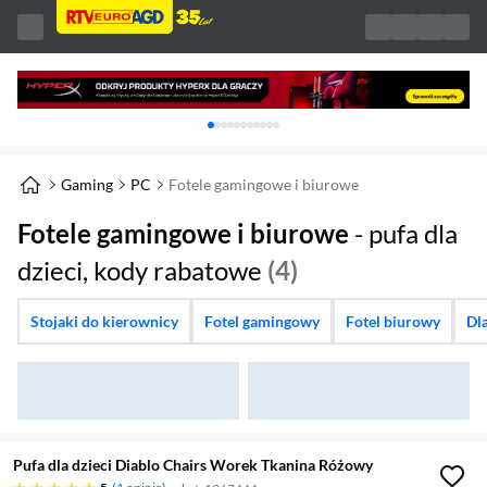
Karuzela z banerami, aktualny element 1 z 
Gaming
PC
Fotele gamingowe i biurowe
Fotele gamingowe i biurowe
- pufa dla
dzieci, kody rabatowe
(4)
Stojaki do kierownicy
Fotel gamingowy
Fotel biurowy
Dla
Pufa dla dzieci Diablo Chairs Worek Tkanina Różowy
pięć gwiazdek