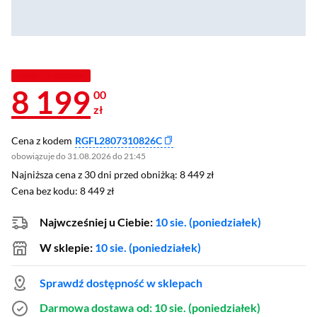
TANIEJ Z KODEM
8 199
00
zł
Cena z kodem
RGFL2807310826C
obowiązuje do 31.08.2026 do 21:45
Najniższa cena z 30 dni przed obniżką: 8 449 zł
Najniższa cena z 30 dni przed obniżką:
8 449 zł
Cena bez kodu: 8 449 zł
Cena bez kodu:
8 449 zł
Najwcześniej u Ciebie:
10 sie. (poniedziałek)
W sklepie:
10 sie. (poniedziałek)
Sprawdź dostępność w sklepach
Darmowa dostawa
od: 10 sie. (poniedziałek)