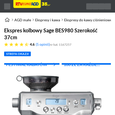
AGD małe
Ekspresy i kawa
Ekspresy do kawy ciśnieniowe
Ekspres kolbowy Sage BES980 Szerokość
37cm
4.6 gwiazdek
4.6
5 opinii
nr kat. 1167257
STREFA OKAZJI
FESTIWAL RABATÓW
100 ZŁ ZA KAŻDE
WYDANE 1000 ZŁ