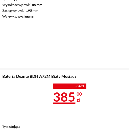
Wysokość wylewki
85 mm
Zasięg wylewki
195 mm
Wylewka
wyciągana
Bateria Deante BDH A72M Biały Mosiądz
Z KODEM
-84 zł
Cena 385 zł
385
00
zł
Typ
stojąca