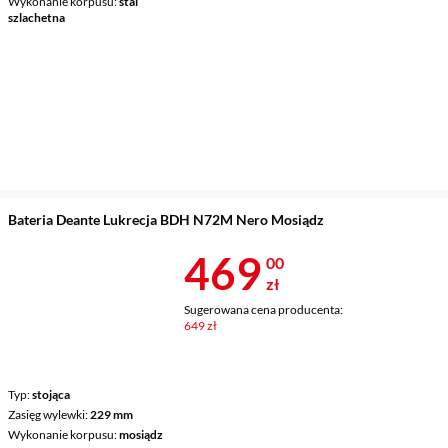
Wykonanie korpusu
stal
szlachetna
Bateria Deante Lukrecja BDH N72M Nero Mosiądz
Cena 469 zł
469
00
zł
Sugerowana cena producenta:
649 zł
Typ
stojąca
Zasięg wylewki
229 mm
Wykonanie korpusu
mosiądz