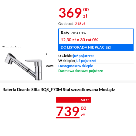
Cena 369 zł
369
00
zł
Outlet od:
218 zł
Raty
RRSO 0%
12,30 zł
x 30 rat
0%
DO LISTOPADA NIE PŁACISZ!
Typ
stojąca
Wysokość wylewki
120 mm
U Ciebie:
już pojutrze!
Zasięg wylewki
201 mm
W sklepie:
już pojutrze!
Wykonanie korpusu
chromowe
Dostępność w sklepie
Darmowa dostawa pojutrze
Bateria Deante Silia BQS_F73M Stal szczotkowana Mosiądz
Z KODEM
-60 zł
Cena 739 zł
739
00
zł