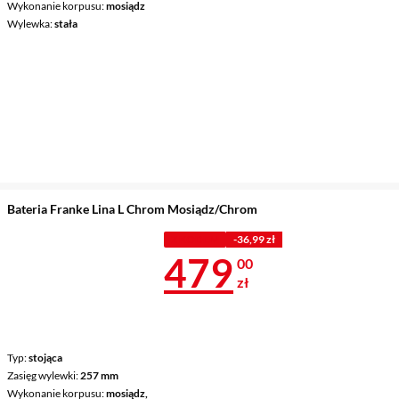
Wykonanie korpusu
mosiądz
Wylewka
stała
Bateria Franke Lina L Chrom Mosiądz/Chrom
Z KODEM
-36,99 zł
Cena 479 zł
479
00
zł
Typ
stojąca
Zasięg wylewki
257 mm
Wykonanie korpusu
mosiądz,