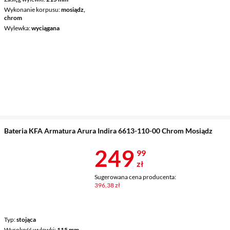
Wykonanie korpusu
mosiądz,
chrom
Wylewka
wyciągana
Bateria KFA Armatura Arura Indira 6613-110-00 Chrom Mosiądz
Cena 249,99 
249
99
zł
Sugerowana cena producenta:
396,38 zł
Typ
stojąca
Wysokość wylewki
115 mm