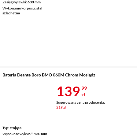
Zasięg wylewki
600 mm
Wykonanie korpusu
stal
szlachetna
Bateria Deante Boro BMO 060M Chrom Mosiądz
Cena 139,99 
139
99
zł
Sugerowana cena producenta:
219 zł
Typ
stojąca
Wysokość wylewki
130 mm