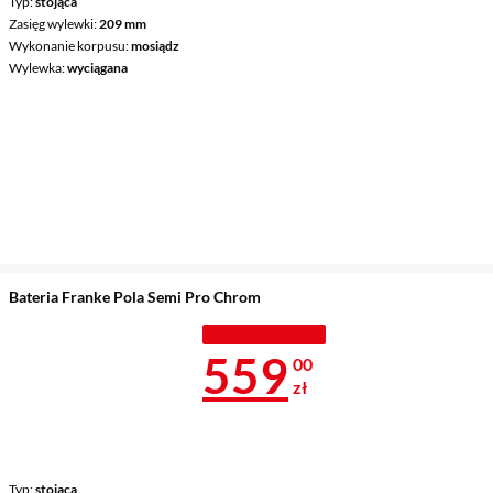
Typ
stojąca
Zasięg wylewki
209 mm
Wykonanie korpusu
mosiądz
Wylewka
wyciągana
Bateria Franke Pola Semi Pro Chrom
TANIEJ Z KODEM
Cena 559 zł
559
00
zł
Typ
stojąca