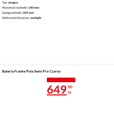
Typ
stojąca
Wysokość wylewki
140 mm
Zasięg wylewki
205 mm
Wykonanie korpusu
mosiądz
Bateria Franke Pola Semi Pro Czarny
TANIEJ Z KODEM
Cena 649 zł
649
00
zł