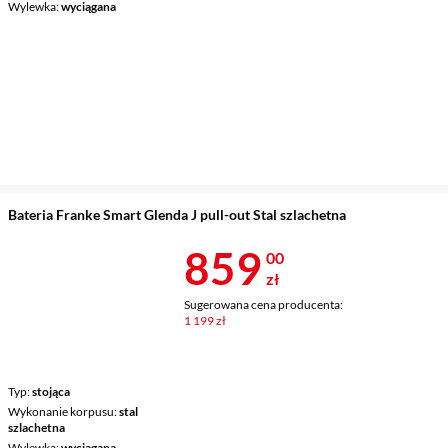
Wylewka
wyciągana
Bateria Franke Smart Glenda J pull-out Stal szlachetna
Cena 859 zł
859
00
zł
Sugerowana cena producenta:
1 199 zł
Typ
stojąca
Wykonanie korpusu
stal
szlachetna
Wylewka
wyciągana