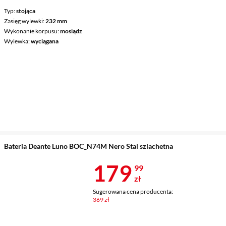
Typ
stojąca
Zasięg wylewki
232 mm
Wykonanie korpusu
mosiądz
Wylewka
wyciągana
Bateria Deante Luno BOC_N74M Nero Stal szlachetna
Cena 179,99 
179
99
zł
Sugerowana cena producenta:
369 zł