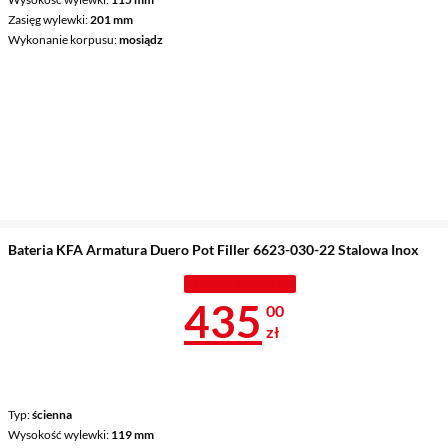
Zasięg wylewki
201 mm
Wykonanie korpusu
mosiądz
Bateria KFA Armatura Duero Pot Filler 6623-030-22 Stalowa Inox
TANIEJ Z KODEM
Cena 435 zł
435
00
zł
Typ
ścienna
Wysokość wylewki
119 mm