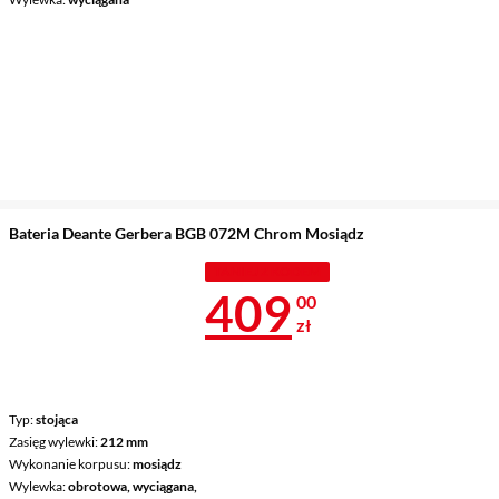
Bateria Deante Gerbera BGB 072M Chrom Mosiądz
TANIEJ Z KODEM
Cena 409 zł
409
00
zł
Typ
stojąca
Zasięg wylewki
212 mm
Wykonanie korpusu
mosiądz
Wylewka
obrotowa, wyciągana,