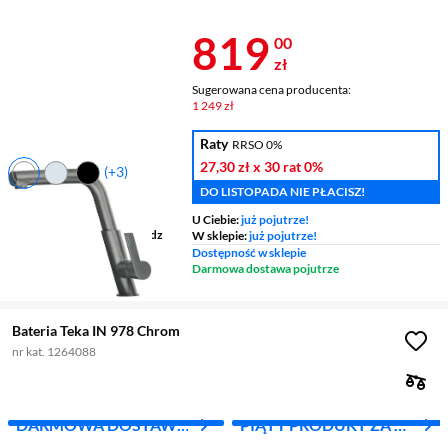
WYDANE 1000 ZŁ
Z INPOST
Cena 819 zł
819
00
zł
Sugerowana cena producenta:
1 249 zł
Raty
RRSO 0%
27,30 zł
x 30 rat
0%
(+3)
DO LISTOPADA NIE PŁACISZ!
Typ
stojąca
Zasięg wylewki
232 mm
U Ciebie:
już pojutrze!
Wykonanie korpusu
mosiądz
W sklepie:
już pojutrze!
Dostępność w sklepie
Wylewka
wyciągana
Darmowa dostawa pojutrze
Bateria Teka IN 978 Chrom
nr kat. 1264088
DARMOWA DOSTAWA
PIĄTY PRODUKT ZA 1
Z INPOST
ZŁ!