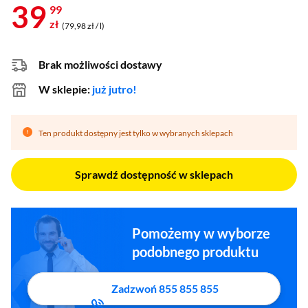
39
99
zł
(79,98 zł / l)
Brak możliwości dostawy
W sklepie:
już jutro!
Ten produkt dostępny jest tylko w wybranych sklepach
Sprawdź dostępność w sklepach
Pomożemy w wyborze
podobnego produktu
Zadzwoń 855 855 855