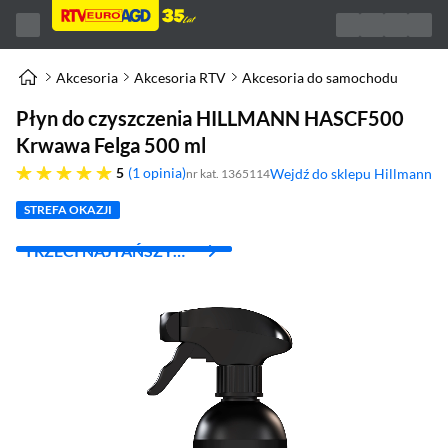
Akcesoria
Akcesoria RTV
Akcesoria do samochodu
Płyn do czyszczenia HILLMANN HASCF500
Krwawa Felga 500 ml
pięć gwiazdek
5
1 opinia
Wejdź do sklepu Hillmann
nr kat. 1365114
(otworzy się w nowym oknie)
STREFA OKAZJI
TRZECI NAJTAŃSZY
ZA 1 ZŁ