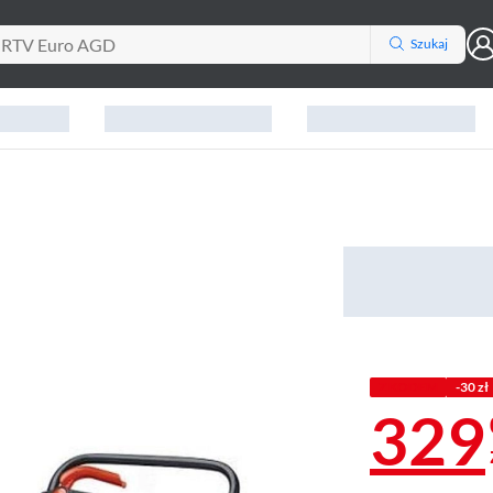
Szukaj
Z KODEM
-30 zł
329