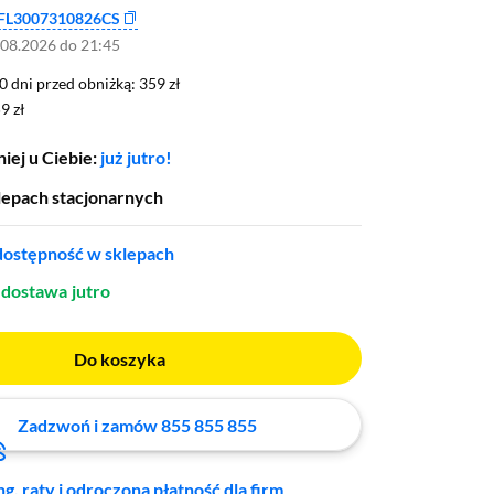
FL3007310826CS
.08.2026 do 21:45
0 dni przed obniżką: 359 zł
30 dni przed obniżką:
359 zł
9 zł
9 zł
iej u Ciebie:
już jutro!
lepach stacjonarnych
ostępność w sklepach
dostawa
jutro
Do koszyka
Zadzwoń i zamów 855 855 855
ng, raty i odroczona płatność dla firm