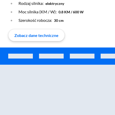
Rodzaj silnika:
elektryczny
Moc silnika (KM / W):
0.8 KM / 600 W
Szerokość robocza:
30 cm
Zobacz dane techniczne
Zostałeś przeniesiony do sekcji akcesoriów