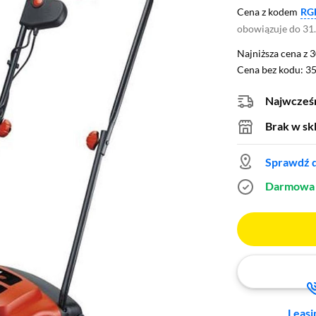
Cena z kodem
RG
obowiązuje do 31
Najniższa cena z 3
Najniższa cena z 
Cena bez kodu: 35
Cena bez kodu:
35
Najwcześn
Brak w sk
Sprawdź d
Darmowa 
Leasi