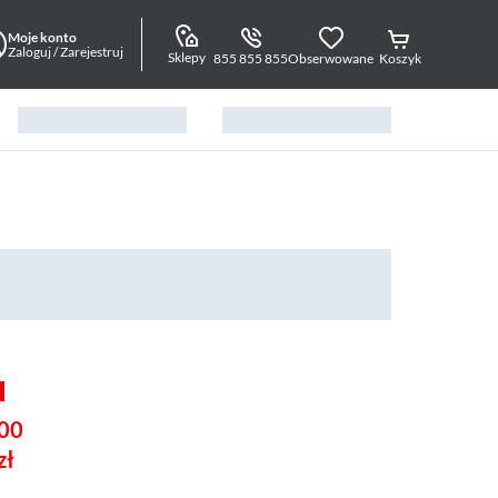
Moje konto
Zaloguj / Zarejestruj
Sklepy
855 855 855
Obserwowane
Koszyk
00
zł