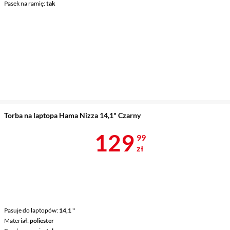
Pasek na ramię
tak
Torba na laptopa Hama Nizza 14,1" Czarny
Cena 129,99 
129
99
zł
Pasuje do laptopów
14,1 "
Materiał
poliester