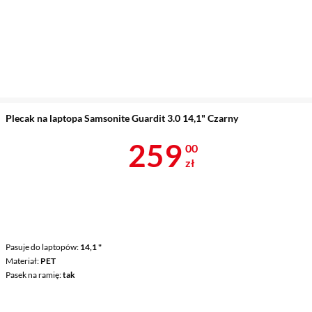
Plecak na laptopa Samsonite Guardit 3.0 14,1" Czarny
Cena 259 zł
259
00
zł
Pasuje do laptopów
14,1 "
Materiał
PET
Pasek na ramię
tak