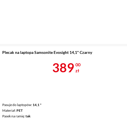
Plecak na laptopa Samsonite Evosight 14,1" Czarny
Cena 389 zł
389
00
zł
Pasuje do laptopów
14,1 "
Materiał
PET
Pasek na ramię
tak