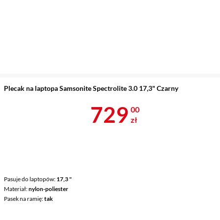
Plecak na laptopa Samsonite Spectrolite 3.0 17,3" Czarny
Cena 729 zł
729
00
zł
Pasuje do laptopów
17,3 "
Materiał
nylon-poliester
Pasek na ramię
tak