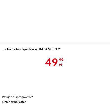
Torba na laptopa Tracer BALANCE 17"
Cena 49,99 z
49
99
zł
Pasuje do laptopów
17 "
Materiał
poliester