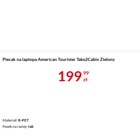
Plecak na laptopa American Tourister Take2Cabin Zielony
Cena 199,99 
199
99
zł
Materiał
R-PET
Pasek na ramię
tak