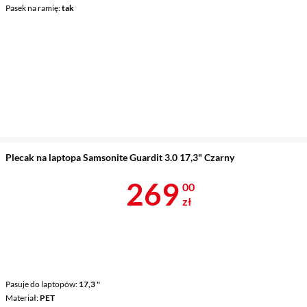
Pasek na ramię
tak
Plecak na laptopa Samsonite Guardit 3.0 17,3" Czarny
Cena 269 zł
269
00
zł
Pasuje do laptopów
17,3 "
Materiał
PET