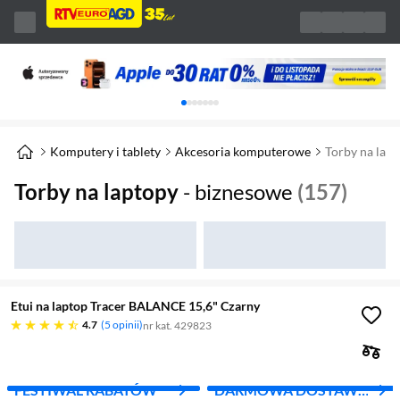
Karuzela z banerami, aktualny element 1 z 
Komputery i tablety
Akcesoria komputerowe
Torby na lap
Torby na laptopy
- biznesowe
(157)
Etui na laptop Tracer BALANCE 15,6" Czarny
4.7 gwiazdek
4.7
5 opinii
nr kat. 429823
FESTIWAL RABATÓW
DARMOWA DOSTAWA