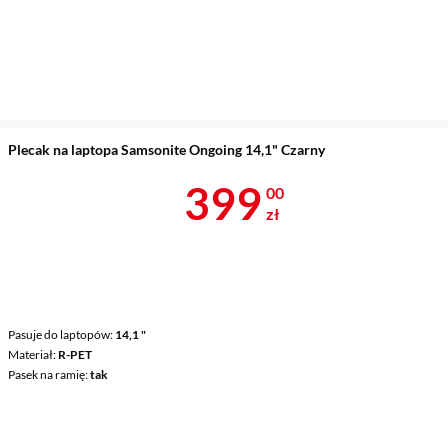
Plecak na laptopa Samsonite Ongoing 14,1" Czarny
Cena 399 zł
399
00
zł
Pasuje do laptopów
14,1 "
Materiał
R-PET
Pasek na ramię
tak