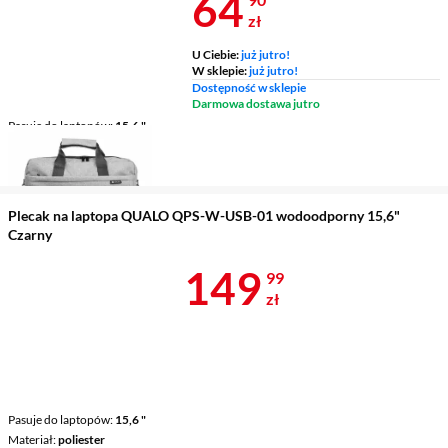
Cena 64,90 z
64
zł
U Ciebie:
już jutro!
W sklepie:
już jutro!
Dostępność w sklepie
Darmowa dostawa jutro
Pasuje do laptopów
15,6 "
Materiał
nylon
Pasek na ramię
tak
Plecak na laptopa QUALO QPS-W-USB-01 wodoodporny 15,6"
Czarny
Cena 149,99 
149
99
zł
Pasuje do laptopów
15,6 "
Materiał
poliester