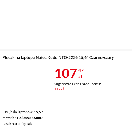
Plecak na laptopa Natec Kudu NTO-2236 15,6" Czarno-szary
Cena 107,47 
107
47
zł
Sugerowana cena producenta:
119 zł
Pasuje do laptopów
15,6 "
Materiał
Poliester 1680D
Pasek na ramię
tak