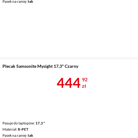
Pasek na ramię
tak
Plecak Samsonite Mysight 17,3" Czarny
Cena 444,92 
444
92
zł
Pasuje do laptopów
17,3 "
Materiał
R-PET
Pasek na ramię
tak