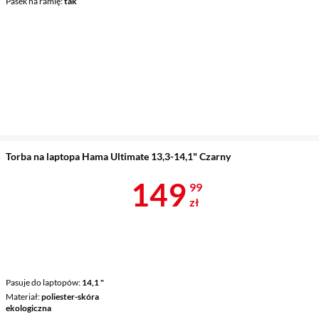
Pasek na ramię
tak
Torba na laptopa Hama Ultimate 13,3-14,1" Czarny
Cena 149,99 
149
99
zł
Pasuje do laptopów
14,1 "
Materiał
poliester-skóra
ekologiczna