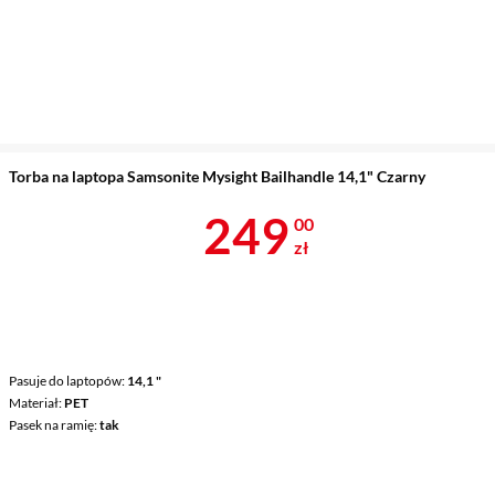
Torba na laptopa Samsonite Mysight Bailhandle 14,1" Czarny
Cena 249 zł
249
00
zł
Pasuje do laptopów
14,1 "
Materiał
PET
Pasek na ramię
tak