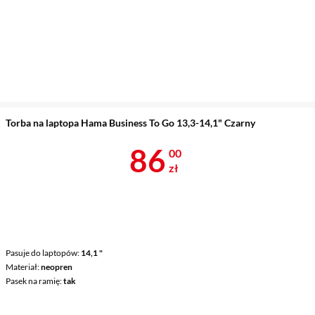
Torba na laptopa Hama Business To Go 13,3-14,1" Czarny
Cena 86 zł
86
00
zł
Pasuje do laptopów
14,1 "
Materiał
neopren
Pasek na ramię
tak