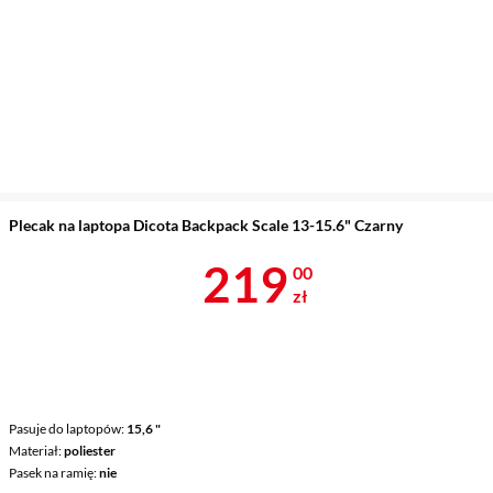
Plecak na laptopa Dicota Backpack Scale 13-15.6" Czarny
Cena 219 zł
219
00
zł
Pasuje do laptopów
15,6 "
Materiał
poliester
Pasek na ramię
nie