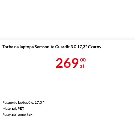
Torba na laptopa Samsonite Guardit 3.0 17,3" Czarny
Cena 269 zł
269
00
zł
Pasuje do laptopów
17,3 "
Materiał
PET
Pasek na ramię
tak