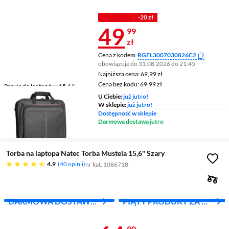
Z INPOST
Z KODEM
-20 zł
Cena 49,99 z
49
99
zł
Cena z kodem
RGFL3007030826C2
obowiązuje do 31.08.2026 do 21:45
Najniższa cena: 69,99 zł
Najniższa cena:
69,99 zł
Cena bez kodu: 69,99 zł
Cena bez kodu:
69,99 zł
Pasuje do laptopów
15,6 "
Materiał
poliester
U Ciebie:
już jutro!
W sklepie:
już jutro!
Pasek na ramię
tak
Dostępność w sklepie
Darmowa dostawa jutro
Torba na laptopa Natec Torba Mustela 15,6" Szary
4.9 gwiazdek
4.9
40 opinii
nr kat. 1086718
DARMOWA DOSTAWA
PIĄTY PRODUKT ZA 1
Z INPOST
ZŁ!
90