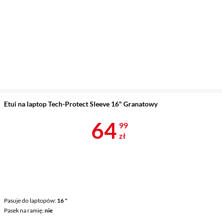
Etui na laptop Tech-Protect Sleeve 16" Granatowy
Cena 64,99 z
64
99
zł
Pasuje do laptopów
16 "
Pasek na ramię
nie