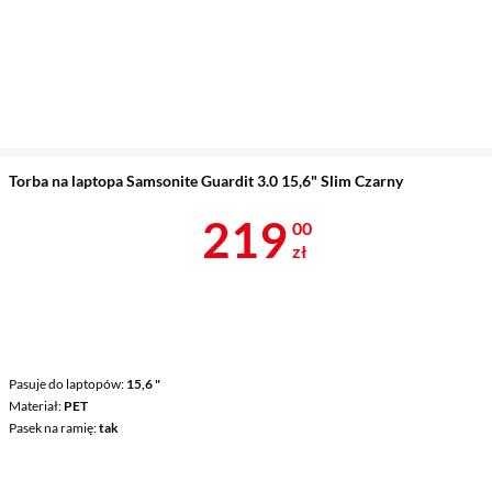
Torba na laptopa Samsonite Guardit 3.0 15,6" Slim Czarny
Cena 219 zł
219
00
zł
Pasuje do laptopów
15,6 "
Materiał
PET
Pasek na ramię
tak