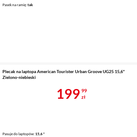
Pasek na ramię
tak
Plecak na laptopa American Tourister Urban Groove UG25 15,6"
Zielono-niebieski
Cena 199,99 
199
99
zł
Pasuje do laptopów
15,6 "