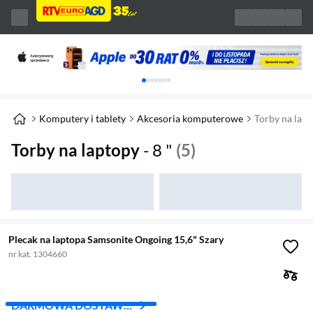
Karuzela z banerami, aktualny element 1 z 
Komputery i tablety
Akcesoria komputerowe
Torby na lap
Torby na laptopy
- 8 "
(5)
Plecak na laptopa Samsonite Ongoing 15,6" Szary
nr kat. 1304660
DARMOWA DOSTAWA