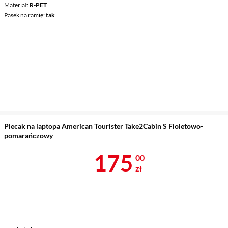
Materiał
R-PET
Pasek na ramię
tak
Plecak na laptopa American Tourister Take2Cabin S Fioletowo-
pomarańczowy
Cena 175 zł
175
00
zł