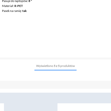
Pasuje do laptopów
8 "
Materiał
R-PET
Pasek na ramię
tak
Wyświetlono
5 z 5
produktów