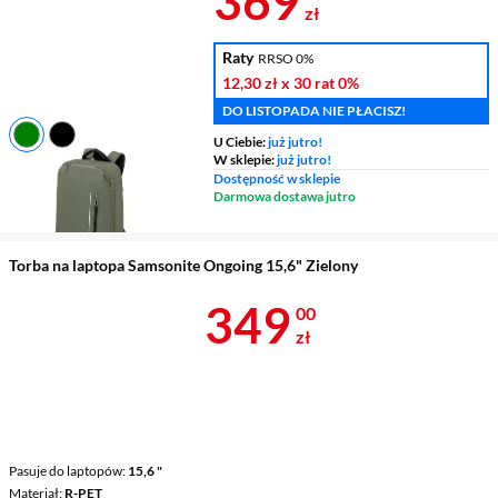
369
zł
Raty
RRSO 0%
12,30 zł
x 30 rat
0%
DO LISTOPADA NIE PŁACISZ!
U Ciebie:
już jutro!
Pasuje do laptopów
14,1 "
W sklepie:
już jutro!
Dostępność w sklepie
Materiał
R-PET
Darmowa dostawa jutro
Pasek na ramię
tak
Torba na laptopa Samsonite Ongoing 15,6" Zielony
Cena 349 zł
349
00
zł
Pasuje do laptopów
15,6 "
Materiał
R-PET