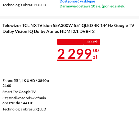
Dostępność w sklepie
Technologia obrazu
OLED
Darmowa dostawa 10 sie. (poniedziałek)
Telewizor TCL NXTVision 55A300W 55" QLED 4K 144Hz Google TV
Dolby Vision IQ Dolby Atmos HDMI 2.1 DVB-T2
PROMOCJA
-200 zł
Cena 2 299 z
2 299
00
zł
Ekran
55 ", 4K UHD / 3840 x
2160
Smart TV
Google TV
Częstotliwość odświeżania
obrazu
do 144 Hz
Technologia obrazu
QLED