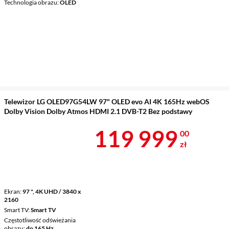
Technologia obrazu
OLED
Telewizor LG OLED97G54LW 97" OLED evo AI 4K 165Hz webOS
Dolby Vision Dolby Atmos HDMI 2.1 DVB-T2 Bez podstawy
Cena 119 999
119 999
00
zł
Ekran
97 ", 4K UHD / 3840 x
2160
Smart TV
Smart TV
Częstotliwość odświeżania
obrazu
do 165 Hz