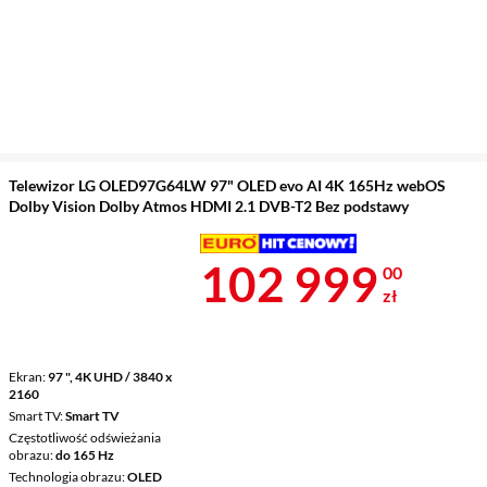
Telewizor LG OLED97G64LW 97" OLED evo AI 4K 165Hz webOS
Dolby Vision Dolby Atmos HDMI 2.1 DVB-T2 Bez podstawy
Cena 102 999
102 999
00
zł
Ekran
97 ", 4K UHD / 3840 x
2160
Smart TV
Smart TV
Częstotliwość odświeżania
obrazu
do 165 Hz
Technologia obrazu
OLED