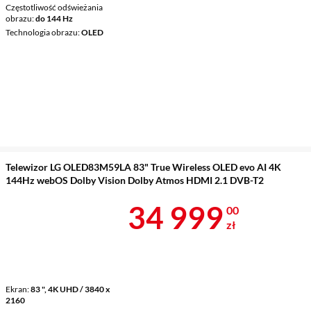
Częstotliwość odświeżania
obrazu
do 144 Hz
Technologia obrazu
OLED
Telewizor LG OLED83M59LA 83" True Wireless OLED evo AI 4K
144Hz webOS Dolby Vision Dolby Atmos HDMI 2.1 DVB-T2
Cena 34 999 
34 999
00
zł
Ekran
83 ", 4K UHD / 3840 x
2160