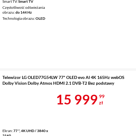
Smart TV
Smart TV
Częstotliwość odświeżania
obrazu
do 144 Hz
Technologia obrazu
OLED
Telewizor LG OLED77G54LW 77" OLED evo AI 4K 165Hz webOS
Dolby Vision Dolby Atmos HDMI 2.1 DVB-T2 Bez podstawy
Cena 15 999,
15 999
99
zł
Ekran
77 ", 4K UHD / 3840 x
2160