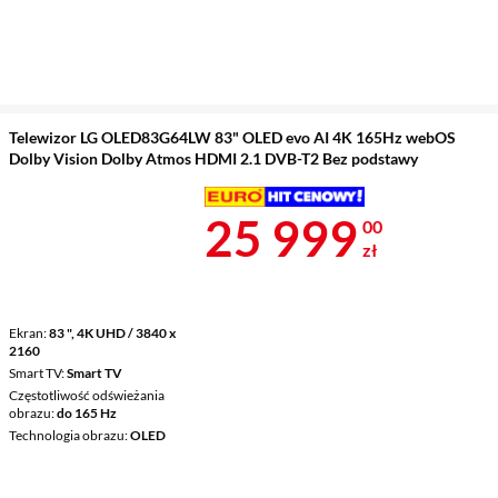
Telewizor LG OLED83G64LW 83" OLED evo AI 4K 165Hz webOS
Dolby Vision Dolby Atmos HDMI 2.1 DVB-T2 Bez podstawy
Cena 25 999 
25 999
00
zł
Ekran
83 ", 4K UHD / 3840 x
2160
Smart TV
Smart TV
Częstotliwość odświeżania
obrazu
do 165 Hz
Technologia obrazu
OLED