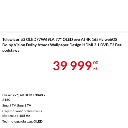
Telewizor LG OLED77W69LA 77" OLED evo AI 4K 165Hz webOS
Dolby Vision Dolby Atmos Wallpaper Design HDMI 2.1 DVB-T2 Bez
podstawy
Cena 39 999 
39 999
00
zł
Ekran
77 ", 4K UHD / 3840 x
2160
Smart TV
Smart TV
Częstotliwość odświeżania
obrazu
do 165 Hz
Technologia obrazu
OLED