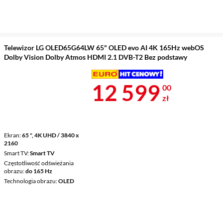
Telewizor LG OLED65G64LW 65" OLED evo AI 4K 165Hz webOS
Dolby Vision Dolby Atmos HDMI 2.1 DVB-T2 Bez podstawy
Cena 12 599 
12 599
00
zł
Ekran
65 ", 4K UHD / 3840 x
2160
Smart TV
Smart TV
Częstotliwość odświeżania
obrazu
do 165 Hz
Technologia obrazu
OLED