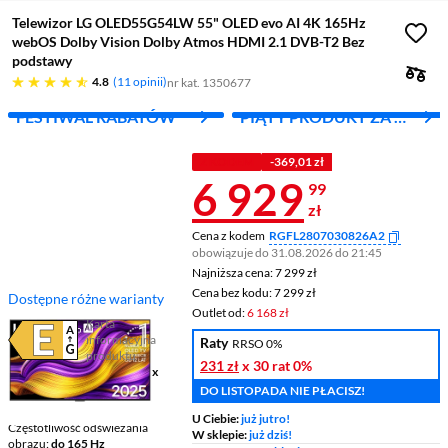
Telewizor LG OLED55G54LW 55" OLED evo AI 4K 165Hz
webOS Dolby Vision Dolby Atmos HDMI 2.1 DVB-T2 Bez
podstawy
4.8 gwiazdek
4.8
11 opinii
nr kat. 1350677
FESTIWAL RABATÓW
PIĄTY PRODUKT ZA 1
ZŁ!
Z KODEM
-369,01 zł
Cena 6 929,9
6 929
99
zł
Cena z kodem
RGFL2807030826A2
obowiązuje do 31.08.2026 do 21:45
Najniższa cena: 7 299 zł
Najniższa cena:
7 299 zł
Cena bez kodu: 7 299 zł
Cena bez kodu:
7 299 zł
Dostępne różne warianty
Outlet od:
6 168 zł
Karta
informacyjna
Raty
RRSO 0%
Plik w formacie pdf
(otworzy się w nowym oknie)
produktu
231 zł
x 30 rat
0%
Ekran
55 ", 4K UHD / 3840 x
2160
DO LISTOPADA NIE PŁACISZ!
Smart TV
Smart TV
U Ciebie:
już jutro!
Częstotliwość odświeżania
W sklepie:
już dziś!
obrazu
do 165 Hz