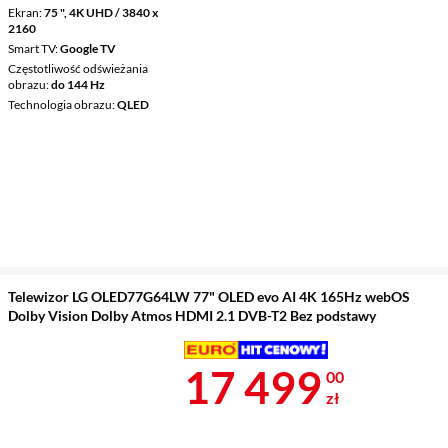
Ekran
75 ", 4K UHD / 3840 x
2160
Smart TV
Google TV
Częstotliwość odświeżania
obrazu
do 144 Hz
Technologia obrazu
QLED
Telewizor LG OLED77G64LW 77" OLED evo AI 4K 165Hz webOS
Dolby Vision Dolby Atmos HDMI 2.1 DVB-T2 Bez podstawy
Cena 17 499 
17 499
00
zł