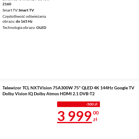
2160
Smart TV
Smart TV
Częstotliwość odświeżania
obrazu
do 165 Hz
Technologia obrazu
OLED
Telewizor TCL NXTVision 75A300W 75" QLED 4K 144Hz Google TV
Dolby Vision IQ Dolby Atmos HDMI 2.1 DVB-T2
PROMOCJA
-500 zł
Cena 3 999 z
3 999
00
zł