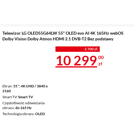
Telewizor LG OLED55G64LW 55" OLED evo AI 4K 165Hz webOS
Dolby Vision Dolby Atmos HDMI 2.1 DVB-T2 Bez podstawy
PROMOCJA
-1 700 zł
Cena 10 299 
10 299
00
zł
Ekran
55 ", 4K UHD / 3840 x
2160
Smart TV
Smart TV
Częstotliwość odświeżania
obrazu
do 165 Hz
Technologia obrazu
OLED