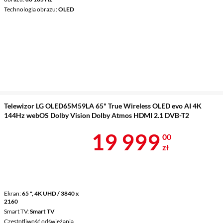
Technologia obrazu
OLED
Telewizor LG OLED65M59LA 65" True Wireless OLED evo AI 4K
144Hz webOS Dolby Vision Dolby Atmos HDMI 2.1 DVB-T2
Cena 19 999 
19 999
00
zł
Ekran
65 ", 4K UHD / 3840 x
2160
Smart TV
Smart TV
Częstotliwość odświeżania