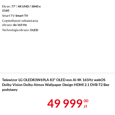
Ekran
77 ", 4K UHD / 3840 x
2160
Smart TV
Smart TV
Częstotliwość odświeżania
obrazu
do 165 Hz
Technologia obrazu
OLED
Telewizor LG OLED83W69LA 83" OLED evo AI 4K 165Hz webOS
Dolby Vision Dolby Atmos Wallpaper Design HDMI 2.1 DVB-T2 Bez
podstawy
Cena 49 999 
49 999
00
zł