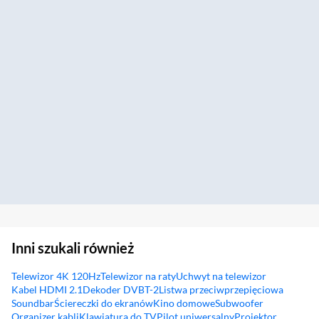
Inni szukali również
Telewizor 4K 120Hz
Telewizor na raty
Uchwyt na telewizor
Kabel HDMI 2.1
Dekoder DVBT-2
Listwa przeciwprzepięciowa
Soundbar
Ściereczki do ekranów
Kino domowe
Subwoofer
Organizer kabli
Klawiatura do TV
Pilot uniwersalny
Projektor