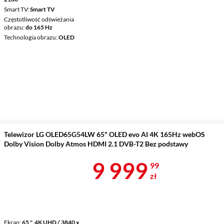
Smart TV
Smart TV
Częstotliwość odświeżania
obrazu
do 165 Hz
Technologia obrazu
OLED
Telewizor LG OLED65G54LW 65" OLED evo AI 4K 165Hz webOS
Dolby Vision Dolby Atmos HDMI 2.1 DVB-T2 Bez podstawy
Cena 9 999,9
9 999
99
zł
Ekran
65 ", 4K UHD / 3840 x