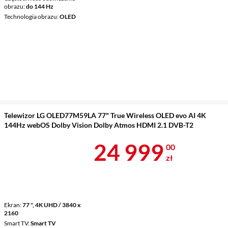
obrazu
do 144 Hz
Technologia obrazu
OLED
Telewizor LG OLED77M59LA 77" True Wireless OLED evo AI 4K
144Hz webOS Dolby Vision Dolby Atmos HDMI 2.1 DVB-T2
Cena 24 999 
24 999
00
zł
Ekran
77 ", 4K UHD / 3840 x
2160
Smart TV
Smart TV