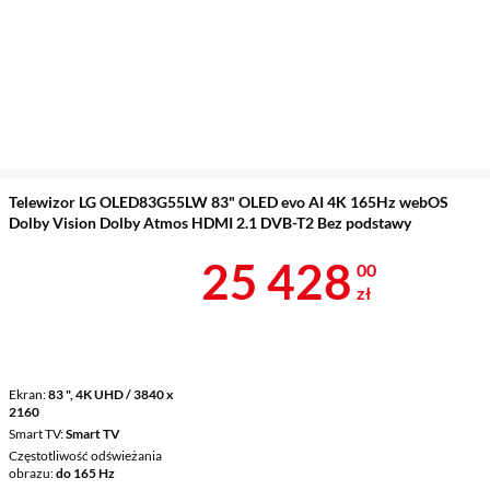
Telewizor LG OLED83G55LW 83" OLED evo AI 4K 165Hz webOS
Dolby Vision Dolby Atmos HDMI 2.1 DVB-T2 Bez podstawy
Cena 25 428 
25 428
00
zł
Ekran
83 ", 4K UHD / 3840 x
2160
Smart TV
Smart TV
Częstotliwość odświeżania
obrazu
do 165 Hz