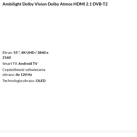
Ambilight Dolby Vision Dolby Atmos HDMI 2.1 DVB-T2
Ekran
55 ", 4K UHD / 3840 x
2160
Smart TV
Android TV
Częstotliwość odświeżania
obrazu
do 120 Hz
Technologia obrazu
OLED