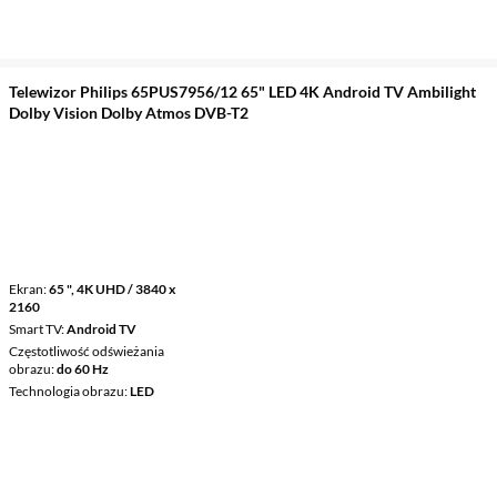
Telewizor Philips 65PUS7956/12 65" LED 4K Android TV Ambilight
Dolby Vision Dolby Atmos DVB-T2
Ekran
65 ", 4K UHD / 3840 x
2160
Smart TV
Android TV
Częstotliwość odświeżania
obrazu
do 60 Hz
Technologia obrazu
LED