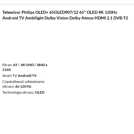
Telewizor Philips OLED+ 65OLED907/12 65" OLED 4K 120Hz
Android TV Ambilight Dolby Vision Dolby Atmos HDMI 2.1 DVB-T2
Ekran
65 ", 4K UHD / 3840 x
2160
Smart TV
Android TV
Częstotliwość odświeżania
obrazu
do 120 Hz
Technologia obrazu
OLED