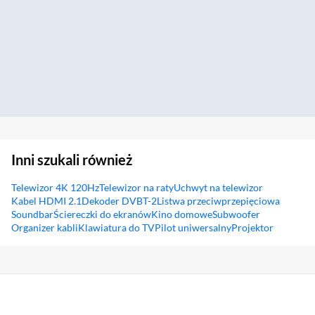
Inni szukali również
Telewizor 4K 120Hz
Telewizor na raty
Uchwyt na telewizor
Kabel HDMI 2.1
Dekoder DVBT-2
Listwa przeciwprzepięciowa
Soundbar
Ściereczki do ekranów
Kino domowe
Subwoofer
Organizer kabli
Klawiatura do TV
Pilot uniwersalny
Projektor
Sekcja pominięta