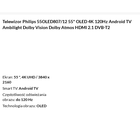
Telewizor Philips 55OLED807/12 55" OLED 4K 120Hz Android TV
Ambilight Dolby Vision Dolby Atmos HDMI 2.1 DVB-T2
Ekran
55 ", 4K UHD / 3840 x
2160
Smart TV
Android TV
Częstotliwość odświeżania
obrazu
do 120 Hz
Technologia obrazu
OLED