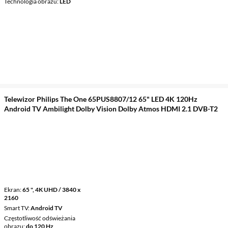
Technologia obrazu
LED
Telewizor Philips The One 65PUS8807/12 65" LED 4K 120Hz
Android TV Ambilight Dolby Vision Dolby Atmos HDMI 2.1 DVB-T2
Ekran
65 ", 4K UHD / 3840 x
2160
Smart TV
Android TV
Częstotliwość odświeżania
obrazu
do 120 Hz