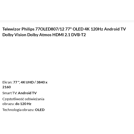
Telewizor Philips 77OLED807/12 77" OLED 4K 120Hz Android TV
Dolby Vision Dolby Atmos HDMI 2.1 DVB-T2
Ekran
77 ", 4K UHD / 3840 x
2160
Smart TV
Android TV
Częstotliwość odświeżania
obrazu
do 120 Hz
Technologia obrazu
OLED