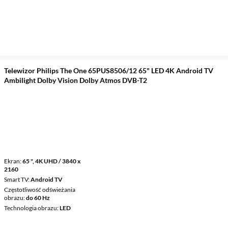
Telewizor Philips The One 65PUS8506/12 65" LED 4K Android TV
Ambilight Dolby Vision Dolby Atmos DVB-T2
Ekran
65 ", 4K UHD / 3840 x
2160
Smart TV
Android TV
Częstotliwość odświeżania
obrazu
do 60 Hz
Technologia obrazu
LED