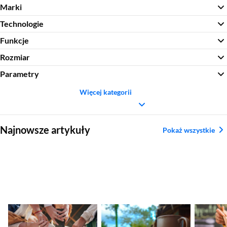
Marki
Technologie
Funkcje
Rozmiar
Parametry
Więcej kategorii
Sekcja pominięta
Najnowsze artykuły
Pokaż wszystkie
Nadchodzące
Ranking aparatów
Najleps
premiery smartfonów
kompaktowych.
tytanow