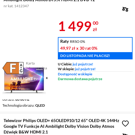
nr kat. 1412347
Cena 1 499 z
1 499
00
zł
Raty
RRSO 0%
49,97 zł
x 30 rat
0%
DO LISTOPADA NIE PŁACISZ!
Karta
U Ciebie:
już pojutrze!
informacyjna
W sklepie:
już pojutrze!
Plik w formacie pdf
(otworzy się w nowym oknie)
produktu
Dostępność w sklepie
Ekran
43 ", 4K UHD / 3840 x
Darmowa dostawa pojutrze
2160
Smart TV
Smart TV
Częstotliwość odświeżania
obrazu
do 60 Hz
Technologia obrazu
QLED
Telewizor Philips OLED+ 65OLED910/12 65" OLED 4K 144Hz
Google TV Funkcje AI Ambilight Dolby Vision Dolby Atmos
Dźwięk B&W HDMI 2.1