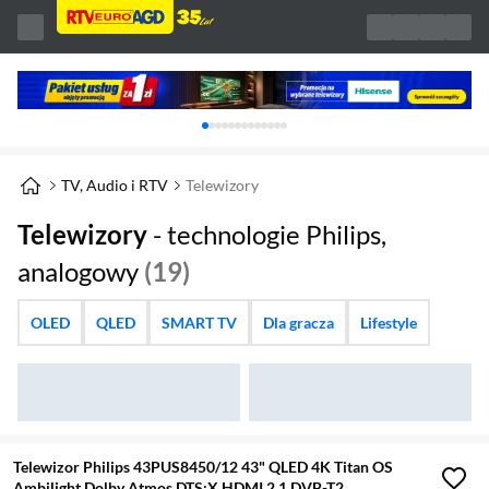
Karuzela z banerami, aktualny element 1 z 
TV, Audio i RTV
Telewizory
Telewizory
- technologie Philips,
analogowy
(19)
OLED
QLED
SMART TV
Dla gracza
Lifestyle
Telewizor Philips 43PUS8450/12 43" QLED 4K Titan OS
Ambilight Dolby Atmos DTS:X HDMI 2.1 DVB-T2