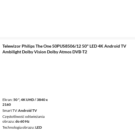
Telewizor Philips The One 50PUS8506/12 50" LED 4K Android TV
Ambilight Dolby Vision Dolby Atmos DVB-T2
Ekran
50 ", 4K UHD / 3840 x
2160
Smart TV
Android TV
Częstotliwość odświeżania
obrazu
do 60 Hz
Technologia obrazu
LED