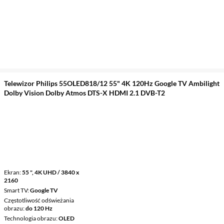
Telewizor Philips 55OLED818/12 55" 4K 120Hz Google TV Ambilight
Dolby Vision Dolby Atmos DTS-X HDMI 2.1 DVB-T2
Ekran
55 ", 4K UHD / 3840 x
2160
Smart TV
Google TV
Częstotliwość odświeżania
obrazu
do 120 Hz
Technologia obrazu
OLED