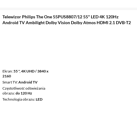
Telewizor Philips The One 55PUS8807/12 55" LED 4K 120Hz
Android TV Ambilight Dolby Vision Dolby Atmos HDMI 2.1 DVB-T2
Ekran
55 ", 4K UHD / 3840 x
2160
Smart TV
Android TV
Częstotliwość odświeżania
obrazu
do 120 Hz
Technologia obrazu
LED