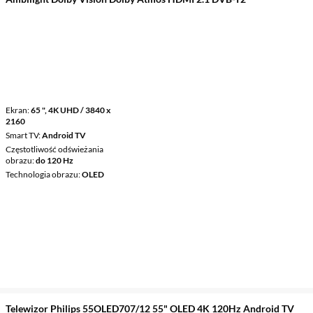
Ekran
65 ", 4K UHD / 3840 x
2160
Smart TV
Android TV
Częstotliwość odświeżania
obrazu
do 120 Hz
Technologia obrazu
OLED
Telewizor Philips 55OLED707/12 55" OLED 4K 120Hz Android TV