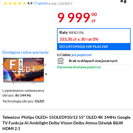
4.9 gwiazdek
4.9
7 opinii
nr kat. 1363057
Cena 9 999 z
9 999
00
zł
Raty
RRSO 0%
333,30 zł
x 30 rat
0%
DO LISTOPADA NIE PŁACISZ!
Dostępne różne warianty
U Ciebie:
już pojutrze!
Karta
Brak w sklepach stacjonarnych
informacyjna
Plik w formacie pdf
(otworzy się w nowym oknie)
Darmowa dostawa pojutrze
produktu
Ekran
65 ", 4K UHD / 3840 x
2160
Smart TV
Google TV
Częstotliwość odświeżania
obrazu
do 144 Hz
Technologia obrazu
OLED
Telewizor Philips OLED+ 55OLED910/12 55" OLED 4K 144Hz Google
TV Funkcje AI Ambilight Dolby Vision Dolby Atmos Dźwięk B&W
HDMI 2.1