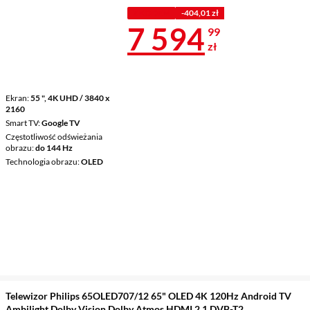
Z KODEM
-404,01 zł
Cena 7 594,9
7 594
99
zł
Ekran
55 ", 4K UHD / 3840 x
2160
Smart TV
Google TV
Częstotliwość odświeżania
obrazu
do 144 Hz
Technologia obrazu
OLED
Telewizor Philips 65OLED707/12 65" OLED 4K 120Hz Android TV
Ambilight Dolby Vision Dolby Atmos HDMI 2.1 DVB-T2