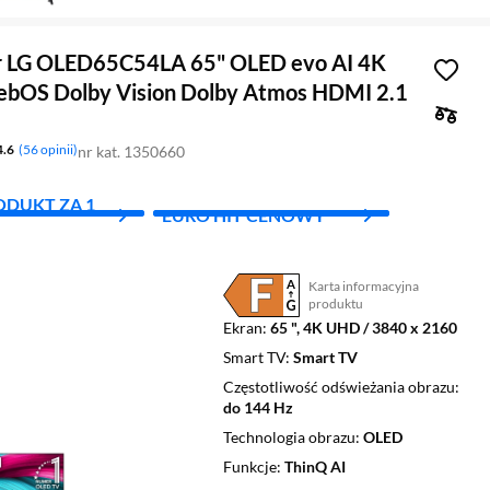
55 "
r LG OLED65C54LA 65" OLED evo AI 4K
bOS Dolby Vision Dolby Atmos HDMI 2.1
4.6
56 opinii
nr kat. 1350660
ODUKT ZA 1
EURO HIT CENOWY
Karta informacyjna
Plik w formacie pdf
(otworzy się w nowym oknie)
produktu
Ekran
65 ", 4K UHD / 3840 x 2160
Smart TV
Smart TV
Częstotliwość odświeżania obrazu
do 144 Hz
Technologia obrazu
OLED
Funkcje
ThinQ AI