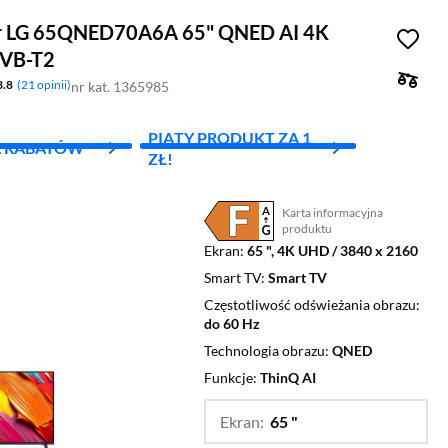
or LG 65QNED70A6A 65" QNED AI 4K
VB-T2
3.8
21 opinii
nr kat. 1365985
PIĄTY PRODUKT ZA 1
L RABATÓW
ZŁ!
Karta informacyjna
Plik w formacie pdf
(otworzy się w nowym oknie)
produktu
Ekran
65 ", 4K UHD / 3840 x 2160
Smart TV
Smart TV
Częstotliwość odświeżania obrazu
do 60 Hz
Technologia obrazu
QNED
Funkcje
ThinQ AI
Ekran:
65 "
…
43 ",
50 ",