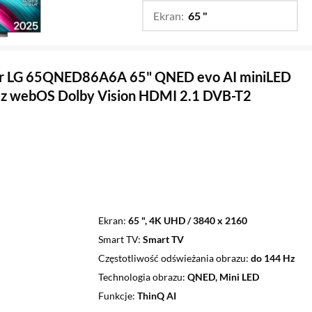
Ekran:
65 "
…
42 ",
48 ",
55 ",
77 ",
83 "
or LG 65QNED86A6A 65" QNED evo AI miniLED
z webOS Dolby Vision HDMI 2.1 DVB-T2
Ekran
65 ", 4K UHD / 3840 x 2160
Smart TV
Smart TV
Częstotliwość odświeżania obrazu
do 144 Hz
Technologia obrazu
QNED, Mini LED
Funkcje
ThinQ AI