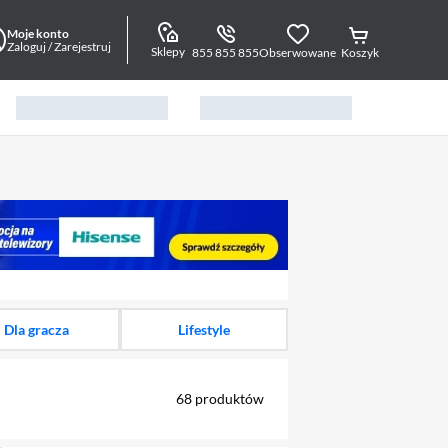
Moje konto
Zaloguj / Zarejestruj
Sklepy
855 855 855
Obserwowane
Koszyk
alny element 1 z 11
Dla gracza
Lifestyle
68
produktów