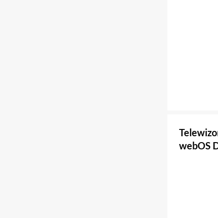
Telewiz
webOS D