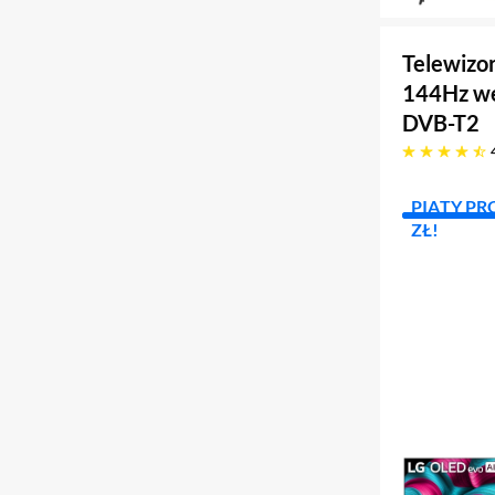
Telewizo
144Hz we
DVB-T2
4.6 gwiazdek
PIĄTY PR
ZŁ!