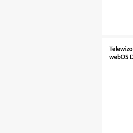
Telewiz
webOS D