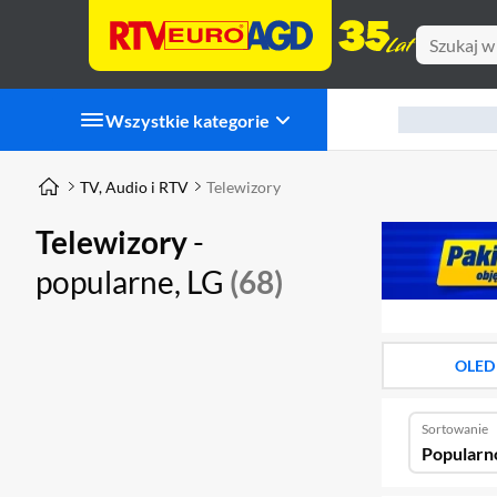
Wszystkie kategorie
TV, Audio i RTV
Telewizory
Telewizory
-
popularne, LG
(68)
OLED
Sortowanie
Popularn