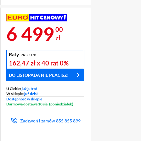
Cena 6 499 zł
6 499
00
zł
Raty
RRSO 0%
162,47 zł
x 40 rat
0%
DO LISTOPADA NIE PŁACISZ!
U Ciebie:
już jutro!
W sklepie:
już dziś!
Dostępność w sklepie
Darmowa dostawa 10 sie. (poniedziałek)
Zadzwoń i zamów
855 855 899