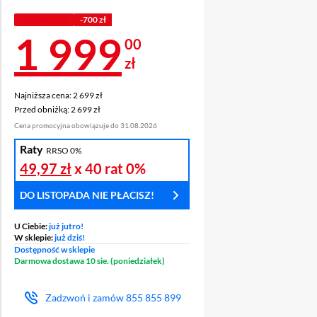
PROMOCJA
-700 zł
Cena 1 999 zł
1 999
00
zł
Najniższa cena: 2 699 zł
Najniższa cena:
2 699 zł
Przed obniżką: 2 699 zł
Przed obniżką:
2 699 zł
Cena promocyjna obowiązuje do 31.08.2026
Raty
RRSO 0%
49,97 zł
x 40 rat
0%
DO LISTOPADA NIE PŁACISZ!
U Ciebie:
już jutro!
W sklepie:
już dziś!
Dostępność w sklepie
Darmowa dostawa 10 sie. (poniedziałek)
Zadzwoń i zamów
855 855 899