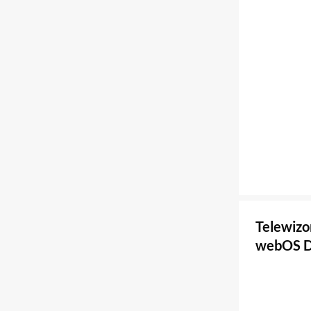
Telewiz
webOS D