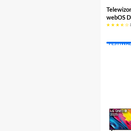
Telewiz
webOS D
3.8 gwiazdek
FESTIWA