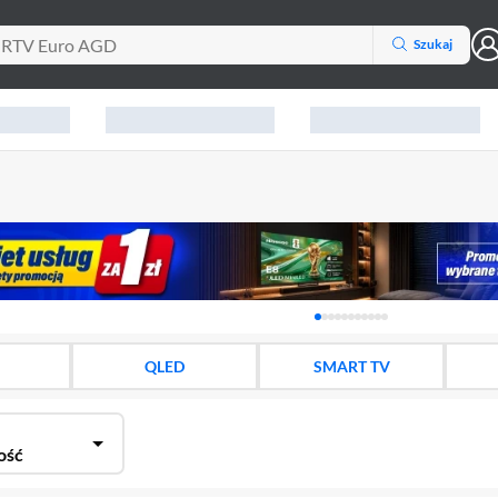
Szukaj
Karuzela z banerami, aktu
QLED
SMART TV
ość