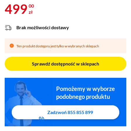
499
00
zł
Brak możliwości dostawy
Ten produkt dostępny jest tylko w wybranych sklepach
Sprawdź dostępność w sklepach
Pomożemy w wyborze
podobnego produktu
Zadzwoń 855 855 899