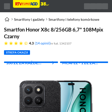
Smartfony i gadżety
Smartfony i telefony komórkowe
Smartfon Honor X8c 8/256GB 6,7" 108Mpix
Czarny
4.3 gwiazdek
4.3
14 opinii
nr kat. 1342107
STREFA OKAZJI
100 ZŁ ZA KAŻDE
MCAFEE - 1 ZŁ ZA
WYDANE 1000 ZŁ
PIERWSZY MIES.