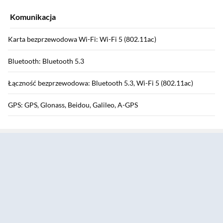
Komunikacja
Karta bezprzewodowa Wi-Fi: Wi-Fi 5 (802.11ac)
Bluetooth: Bluetooth 5.3
Łączność bezprzewodowa: Bluetooth 5.3, Wi-Fi 5 (802.11ac)
GPS: GPS, Glonass, Beidou, Galileo, A-GPS
Sekcja pominięta
Funkcja telefonu: nie
Funkcje dodatkowe
Czujniki: akcelerometr, czujnik Halla, czujnik oświetlenia
Głośnik: tak