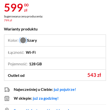
599
00
zł
Sugerowana cena producenta:
799 zł
Warianty produktu
Kolor:
Szary
…
Łączność:
Wi-Fi
…
Wi-Fi + LTE
Pojemność:
128 GB
…
64 GB
543 zł
Outlet od
Najwcześniej u Ciebie:
już pojutrze!
W sklepie:
już za godzinę!