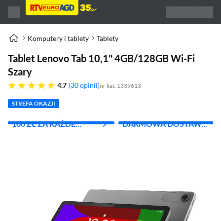
Komputery i tablety
Tablety
Tablet Lenovo Tab 10,1" 4GB/128GB Wi-Fi
Szary
4.7 gwiazdek
4.7
30 opinii
nr kat. 1339613
STREFA OKAZJI
100 ZŁ ZA KAŻDE
DARMOWA DOSTAWA
WYDANE 1000 ZŁ
Z INPOST