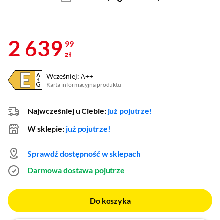
2 639
99
zł
Wcześniej: A++
Karta informacyjna produktu
Plik w formacie pdf
(otworzy się w nowym oknie)
Najwcześniej u Ciebie:
już pojutrze!
W sklepie:
już pojutrze!
Sprawdź dostępność w sklepach
Darmowa dostawa
pojutrze
Do koszyka