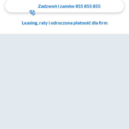
Zadzwoń i zamów 855 855 855
Leasing, raty i odroczona płatność dla firm
Zostałeś przeniesiony do sekcji akcesoriów