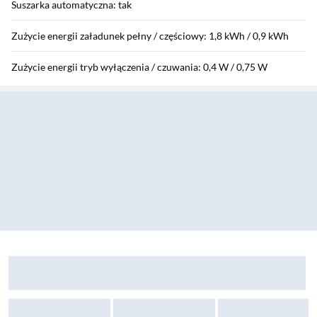
Suszarka automatyczna: tak
Zużycie energii załadunek pełny / częściowy: 1,8 kWh / 0,9 kWh
Zużycie energii tryb wyłączenia / czuwania: 0,4 W / 0,75 W
Sekcja pominięta
Wydajność skraplania: 84 %
Klasa wydajności skraplania: C
Czas trwania programu "eco": 3:50
Poziom hałasu: 67 dB
Klasa poziomu hałasu: C
Zostałeś przeniesiony do opinii
Zostałeś przeniesiony do pytań i odpowiedzi
Pralka Candy RapidO Pro RP 596BWMBC/1-S Slim 9kg 1500obr/min Zdalne sterowan
Sekcja: Ostatnio oglądane produkty
Suszarka do zabudowy: nie
Programy i funkcje