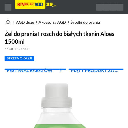
AGD duże
Akcesoria AGD
Środki do prania
Żel do prania Frosch do białych tkanin Aloes
1500ml
nr kat. 1324641
STREFA OKAZJI
FESTIWAL RABATÓW
PIĄTY PRODUKT ZA 1
ZŁ!