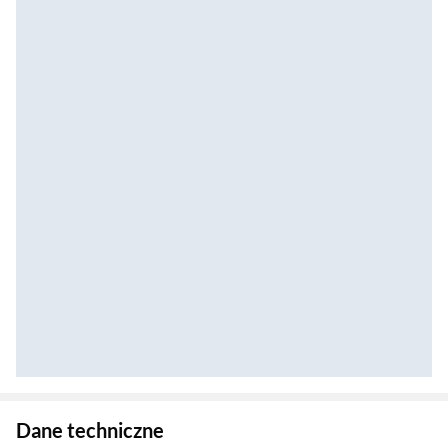
Zostałeś przeniesiony do danych technicznych produktu
Dane techniczne