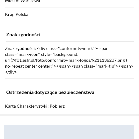
Miasto: Warszawa
Kraj: Polska
Znak zgodności
Znak zgodności: <div class="conformity-mark"><span
class="mark-icon" style="background:
url('//f01.esfr.pl/foto/conformity-mark-logos/9211136207.png')
no-repeat center center;"></span><span class="mark-tip"></span>
</div>
Ostrzeżenia dotyczące bezpieczeństwa
Karta Charakterystyki: Pobierz
Sekcja pominięta
Zostałeś przeniesiony do opinii
Zostałeś przeniesiony do pytań i odpowiedzi