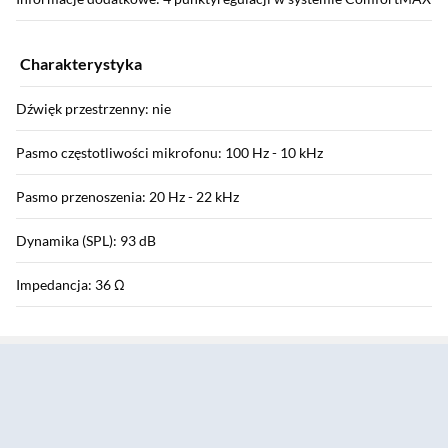
Charakterystyka
Dźwięk przestrzenny: nie
Pasmo częstotliwości mikrofonu: 100 Hz - 10 kHz
Pasmo przenoszenia: 20 Hz - 22 kHz
Dynamika (SPL): 93 dB
Impedancja: 36 Ω
Sekcja pominięta
Parametry fizyczne
Konstrukcja: zamknięte
Średnica membrany: 40 mm