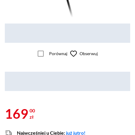
Porównaj
Obserwuj
169
00
zł
Najwcześniej u Ciebie:
już jutro!