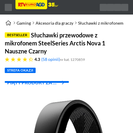
Gaming
Akcesoria dla graczy
Słuchawki z mikrofonem
Słuchawki przewodowe z
BESTSELLER
mikrofonem SteelSeries Arctis Nova 1
Nauszne Czarny
4.3 gwiazdek
4.3
58 opinii
nr kat. 1270859
STREFA OKAZJI
PIĄTY PRODUKT ZA 1
ZŁ!