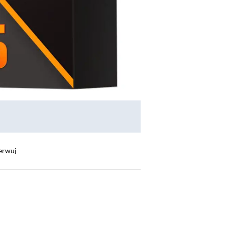
erwuj