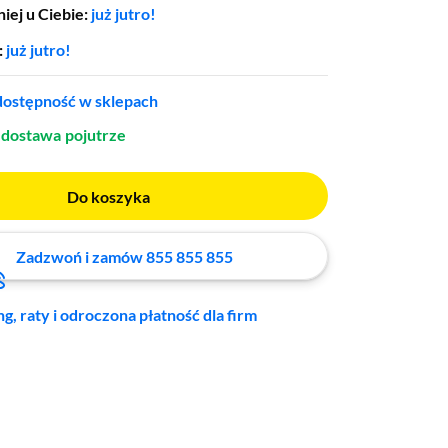
5600XT,
7400,
7500X3D,
7600,
7600X,
iej u Ciebie:
już jutro!
8400F,
8500G,
8600G,
9600
:
już jutro!
ostępność w sklepach
dostawa
pojutrze
Do koszyka
Zadzwoń i zamów 855 855 855
ng, raty i odroczona płatność dla firm