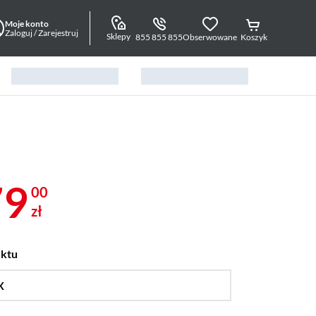
Moje konto
Zaloguj / Zarejestruj
Sklepy
855 855 855
Obserwowane
Koszyk
79
00
zł
uktu
X
…
1600 AF,
2600,
2600X,
3600X,
3600XT,
4500,
5500,
5600,
5600G,
5600GT,
5600X,