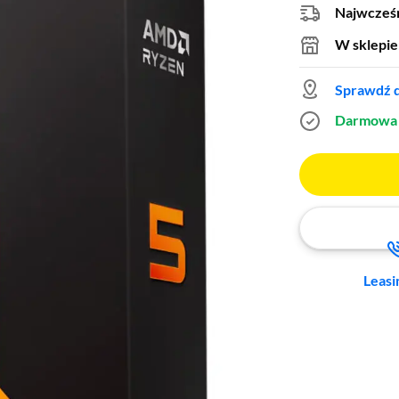
Najwcześn
W sklepie
Sprawdź d
Darmowa 
Leasi