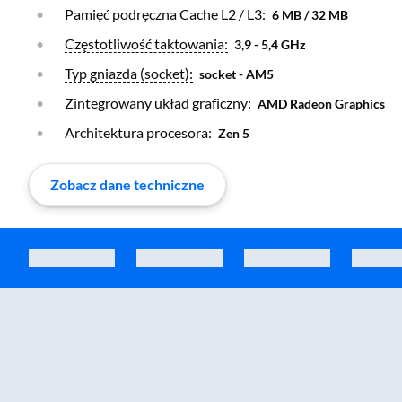
Pamięć podręczna Cache L2 / L3:
6 MB / 32 MB
Otwórz warstwę
Częstotliwość taktowania:
3,9 - 5,4 GHz
Otwórz warstwę
Typ gniazda (socket):
socket - AM5
Zintegrowany układ graficzny:
AMD Radeon Graphics
Architektura procesora:
Zen 5
Zobacz dane techniczne
Zostałeś przeniesiony do sekcji akcesoriów