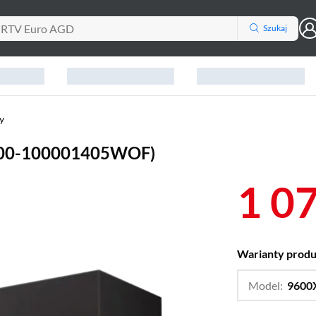
Szukaj
y
100-100001405WOF)
1 0
Warianty prod
Model:
9600