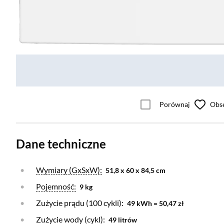
Porównaj
Obs
Dane techniczne
Otwórz warstwę
Wymiary (GxSxW):
51,8 x 60 x 84,5 cm
Otwórz warstwę
Pojemność:
9 kg
Zużycie prądu (100 cykli):
49 kWh = 50,47 zł
Otwórz warstwę
Zużycie wody (cykl):
49 litrów