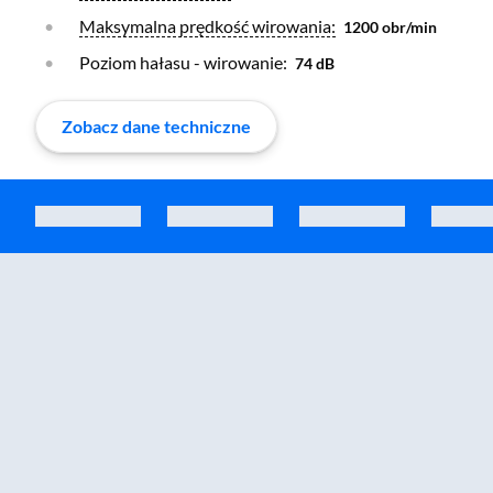
Otwórz warstwę
Maksymalna prędkość wirowania:
1200 obr/min
Poziom hałasu - wirowanie:
74 dB
Zobacz dane techniczne
Zostałeś przeniesiony do sekcji akcesoriów