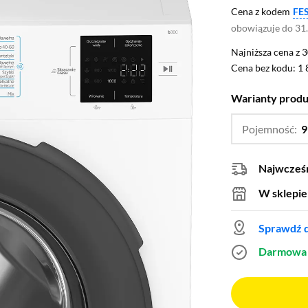
Cena z kodem
FE
obowiązuje do 31
Najniższa cena z 3
Najniższa cena z 
Cena bez kodu: 1 
Cena bez kodu:
1 
Warianty prod
Pojemność:
9
Najwcześn
W sklepie
Sprawdź d
Darmowa 