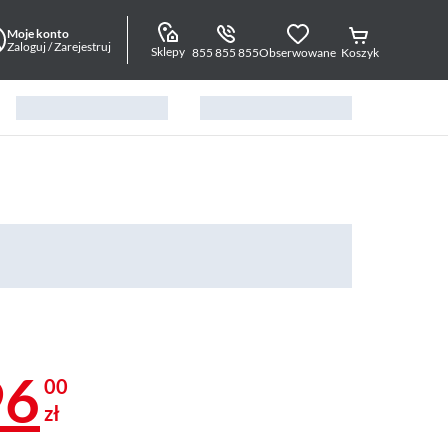
Moje konto
Zaloguj / Zarejestruj
Sklepy
855 855 855
Obserwowane
Koszyk
96
00
zł