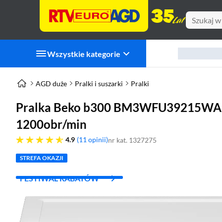
Wszystkie kategorie
AGD duże
Pralki i suszarki
Pralki
Pralka Beko b300 BM3WFU39215WAR
1200obr/min
4.9 gwiazdek
4.9
11 opinii
nr kat. 1327275
STREFA OKAZJI
FESTIWAL RABATÓW