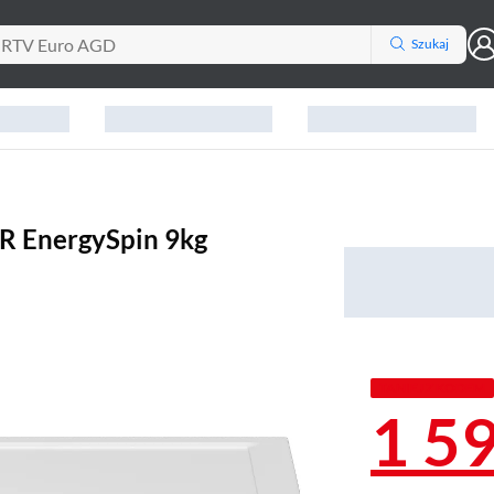
Szukaj
 EnergySpin 9kg
TANIEJ Z KODEM
1 5