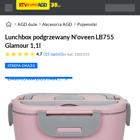
AGD duże
Akcesoria AGD
Pojemniki
Lunchbox podgrzewany N'oveen LB755
Glamour 1,1l
4.7 gwiazdek
4.7
15 opinii
nr kat. 1302155
STREFA OKAZJI
DARMOWA DOSTAWA
Z INPOST