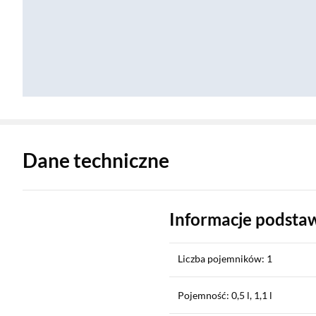
Zostałeś przeniesiony do danych technicznych produktu
Dane techniczne
Informacje podst
Liczba pojemników: 1
Pojemność: 0,5 l, 1,1 l