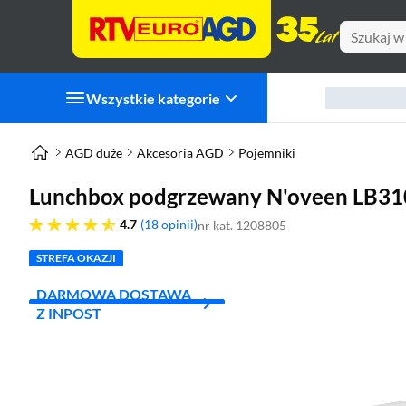
Wszystkie kategorie
AGD duże
Akcesoria AGD
Pojemniki
Lunchbox podgrzewany N'oveen LB310
4.7 gwiazdek
4.7
18 opinii
nr kat. 1208805
STREFA OKAZJI
DARMOWA DOSTAWA
Z INPOST