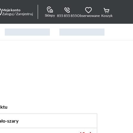
Moje konto
Zaloguj / Zarejestruj
Sklepy
855 855 855
Obserwowane
Koszyk
uktu
ało-szary
…