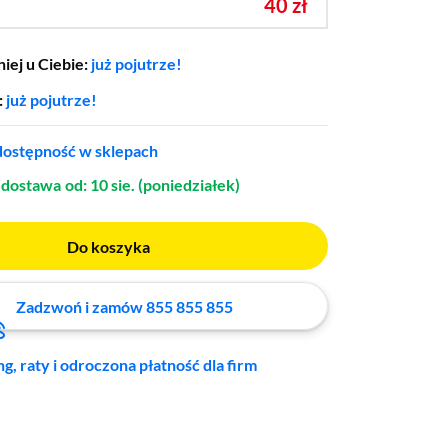
40 zł
iej u Ciebie:
już pojutrze!
:
już pojutrze!
ostępność w sklepach
dostawa
od: 10 sie. (poniedziałek)
Do koszyka
Zadzwoń i zamów 855 855 855
ng, raty i odroczona płatność dla firm