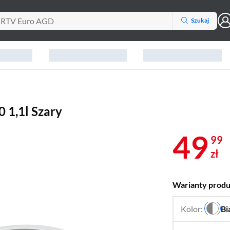
Szukaj
 1,1l Szary
49
99
zł
Warianty prod
Kolor:
Bi