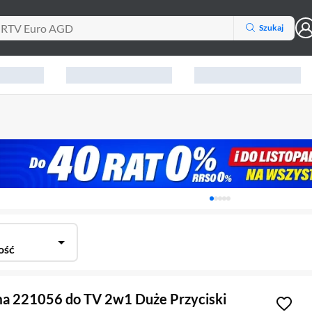
Szukaj
Karuzela z banerami, aktu
ość
ma 221056 do TV 2w1 Duże Przyciski