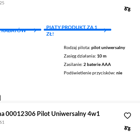
325
PIĄTY PRODUKT ZA 1
L RABATÓW
ZŁ!
Rodzaj pilota
pilot uniwersalny
Zasięg działania
10 m
Zasilanie
2 baterie AAA
Podświetlenie przycisków
nie
ma 00012306 Pilot Uniwersalny 4w1
161