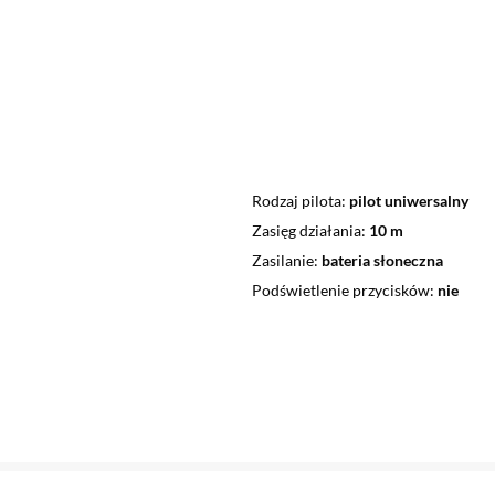
Rodzaj pilota
pilot uniwersalny
Zasięg działania
10 m
Zasilanie
bateria słoneczna
Podświetlenie przycisków
nie