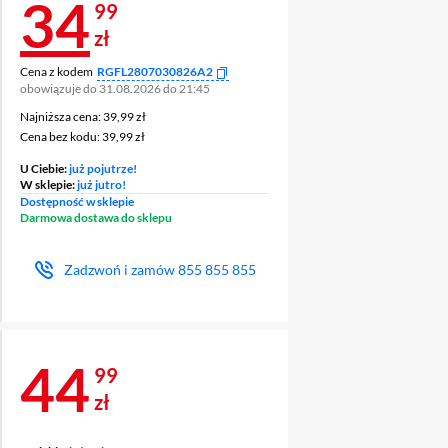
Cena 34,99 zł
34
99
zł
Cena z kodem
RGFL2807030826A2
obowiązuje do 31.08.2026 do 21:45
Najniższa cena: 39,99 zł
Najniższa cena:
39,99 zł
Cena bez kodu: 39,99 zł
Cena bez kodu:
39,99 zł
U Ciebie:
już pojutrze!
W sklepie:
już jutro!
Dostępność w sklepie
Darmowa dostawa do sklepu
Zadzwoń i zamów
855 855 855
Cena 44,99 zł
44
99
zł