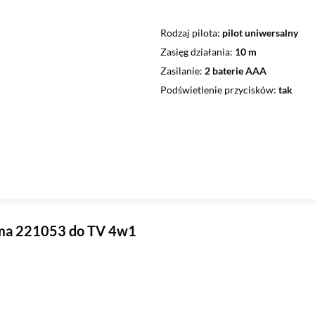
Rodzaj pilota
pilot uniwersalny
Zasięg działania
10 m
Zasilanie
2 baterie AAA
Podświetlenie przycisków
tak
ama 221053 do TV 4w1