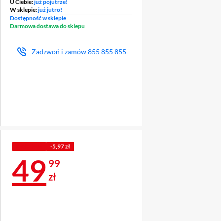
U Ciebie:
już pojutrze!
W sklepie:
już jutro!
Dostępność w sklepie
Darmowa dostawa do sklepu
Zadzwoń i zamów
855 855 855
Z KODEM
-5,97 zł
Cena 49,99 zł
49
99
zł