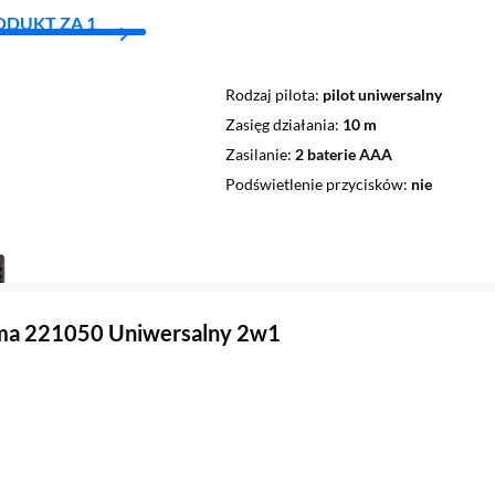
ODUKT ZA 1
Rodzaj pilota
pilot uniwersalny
Zasięg działania
10 m
Zasilanie
2 baterie AAA
Podświetlenie przycisków
nie
ama 221050 Uniwersalny 2w1