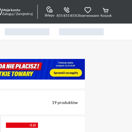
Moje konto
Zaloguj / Zarejestruj
Sklepy
855 855 855
Obserwowane
Koszyk
alny element 1 z 5
19
produktów
Z KODEM
-5 zł