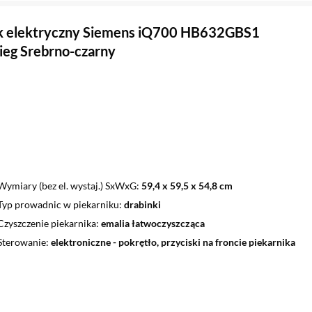
ik elektryczny Siemens iQ700 HB632GBS1
eg Srebrno-czarny
Wymiary (bez el. wystaj.) SxWxG
59,4 x 59,5 x 54,8 cm
Typ prowadnic w piekarniku
drabinki
Czyszczenie piekarnika
emalia łatwoczyszcząca
Sterowanie
elektroniczne - pokrętło, przyciski na froncie piekarnika