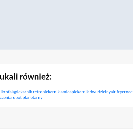
zukali również:
mikrofalą
piekarnik retro
piekarnik amica
piekarnik dwudzielny
air fryer
nac
czenia
robot planetarny