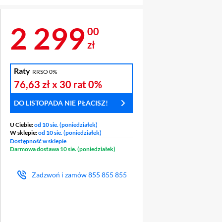
Cena 2 299 zł
2 299
00
zł
Raty
RRSO 0%
76,63 zł
x 30 rat
0%
DO LISTOPADA NIE PŁACISZ!
U Ciebie:
od 10 sie. (poniedziałek)
W sklepie:
od 10 sie. (poniedziałek)
Dostępność w sklepie
Darmowa dostawa 10 sie. (poniedziałek)
Zadzwoń i zamów
855 855 855