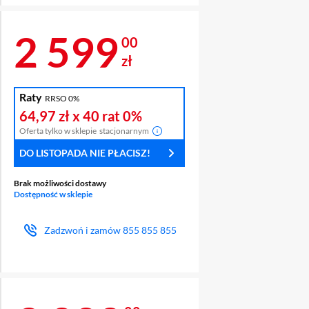
Cena 2 599 zł
2 599
00
zł
Raty
RRSO 0%
64,97 zł
x 40 rat
0%
Oferta tylko w sklepie
stacjonarnym
DO LISTOPADA NIE PŁACISZ!
Brak możliwości dostawy
Dostępność w sklepie
Zadzwoń i zamów
855 855 855