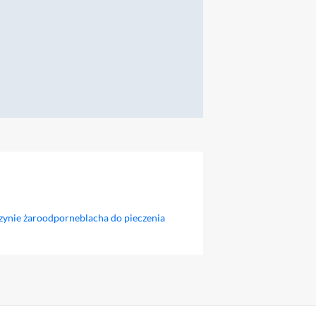
zynie żaroodporne
blacha do pieczenia