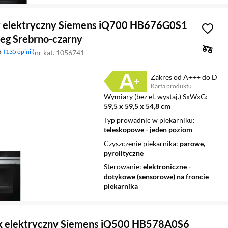
k elektryczny Siemens iQ700 HB676G0S1
eg Srebrno-czarny
5
135 opinii
nr kat. 1056741
Zakres od A+++ do D
Karta produktu
Plik w formacie pdf
(otworzy się w nowym oknie)
Wymiary (bez el. wystaj.) SxWxG
59,5 x 59,5 x 54,8 cm
Typ prowadnic w piekarniku
teleskopowe - jeden poziom
Czyszczenie piekarnika
parowe,
pyrolityczne
Sterowanie
elektroniczne -
dotykowe (sensorowe) na froncie
piekarnika
ik elektryczny Siemens iQ500 HB578A0S6