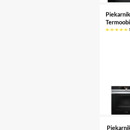
Piekarni
Termoobi
pięć gwiazdek
Piekarn