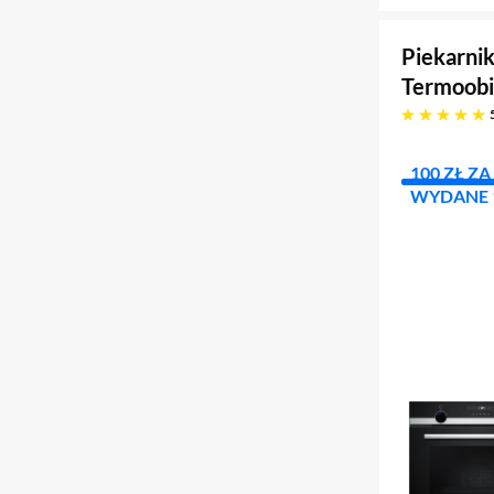
Piekarni
Termoobi
pięć gwiazdek
100 ZŁ Z
WYDANE 1