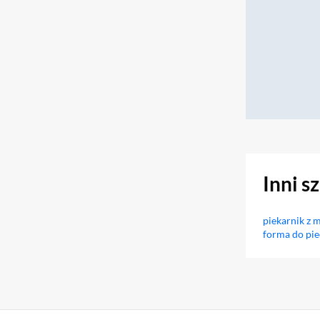
Inni s
piekarnik z 
forma do pie
Sekcja pominięta