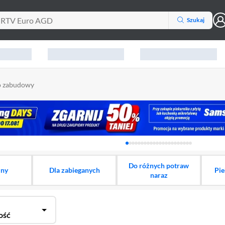
Szukaj
do zabudowy
Karuzela z banerami, aktu
Do różnych potraw
iny
Dla zabieganych
Pie
naraz
ość