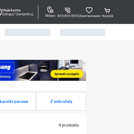
Moje konto
Zaloguj / Zarejestruj
Sklepy
855 855 855
Obserwowane
Koszyk
alny element 1 z 22
karniki parowe
Z mikrofalą
4
produkty