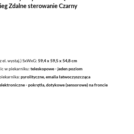
eg Zdalne sterowanie Czarny
 el. wystaj.) SxWxG
59,4 x 59,5 x 54,8 cm
ic w piekarniku
teleskopowe - jeden poziom
piekarnika
pyrolityczne, emalia łatwoczyszcząca
elektroniczne - pokrętła, dotykowe (sensorowe) na froncie