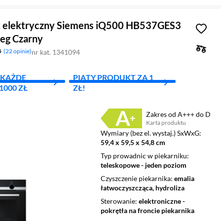
k elektryczny Siemens iQ500 HB537GES3
eg Czarny
5
22 opinie
nr kat. 1341094
A KAŻDE
PIĄTY PRODUKT ZA 1
000 ZŁ
ZŁ!
Zakres od A+++ do D
Karta produktu
Plik w formacie pdf
(otworzy się w nowym oknie)
Wymiary (bez el. wystaj.) SxWxG
59,4 x 59,5 x 54,8 cm
Typ prowadnic w piekarniku
teleskopowe - jeden poziom
Czyszczenie piekarnika
emalia
łatwoczyszcząca, hydroliza
Sterowanie
elektroniczne -
pokrętła na froncie piekarnika