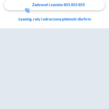
Zadzwoń i zamów 855 855 855
Leasing, raty i odroczona płatność dla firm
Zostałeś przeniesiony do sekcji akcesoriów