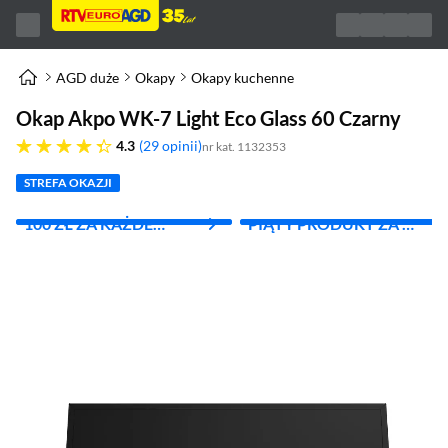
AGD duże
Okapy
Okapy kuchenne
Okap Akpo WK-7 Light Eco Glass 60 Czarny
4.3 gwiazdek
4.3
29 opinii
nr kat. 1132353
STREFA OKAZJI
100 ZŁ ZA KAŻDE
PIĄTY PRODUKT ZA 1
WYDANE 1000 ZŁ
ZŁ!