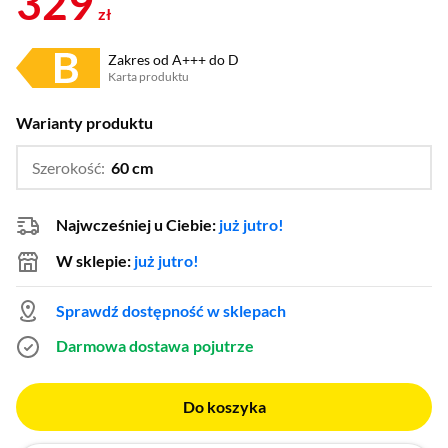
329
zł
Zakres od A+++ do D
Karta produktu
Plik w formacie pdf
(otworzy się w nowym oknie)
Warianty produktu
Szerokość:
60 cm
…
50 cm
Najwcześniej u Ciebie:
już jutro!
W sklepie:
już jutro!
Sprawdź dostępność w sklepach
Darmowa dostawa
pojutrze
Do koszyka