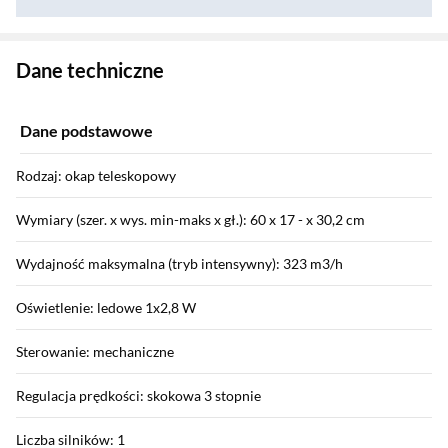
Zostałeś przeniesiony do danych technicznych produktu
Dane techniczne
Dane podstawowe
Rodzaj: okap teleskopowy
Wymiary (szer. x wys. min-maks x gł.): 60 x 17 - x 30,2 cm
Wydajność maksymalna (tryb intensywny): 323 m3/h
Oświetlenie: ledowe 1x2,8 W
Sterowanie: mechaniczne
Regulacja prędkości: skokowa 3 stopnie
Liczba silników: 1