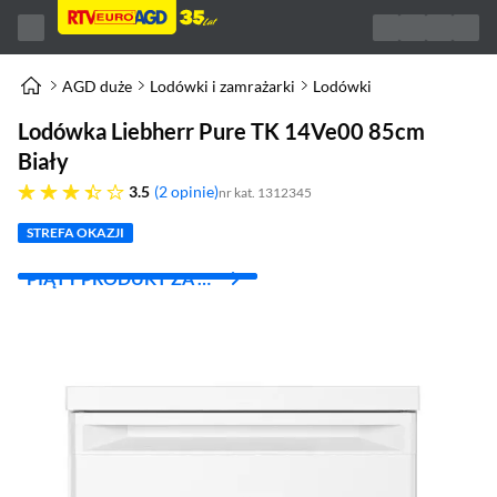
AGD duże
Lodówki i zamrażarki
Lodówki
Lodówka Liebherr Pure TK 14Ve00 85cm
Biały
3.5 gwiazdek
3.5
2 opinie
nr kat. 1312345
STREFA OKAZJI
PIĄTY PRODUKT ZA 1
ZŁ!