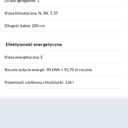
Liczba agregatów: 1
Klasa klimatyczna: N, SN, T, ST
Długość kabla: 200 cm
Efektywność energetyczna
Klasa energetyczna: E
Roczne zużycie energii: 90 kWh = 92,70 zł rocznie
Pojemność użytkowa chłodziarki: 126 l
Sekcja pominięta
Poziom hałasu: 35 dB
Klasa poziomu hałasu: B
Funkcje