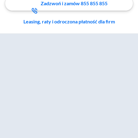
Zadzwoń i zamów 855 855 855
Leasing, raty i odroczona płatność dla firm
Zostałeś przeniesiony do sekcji akcesoriów