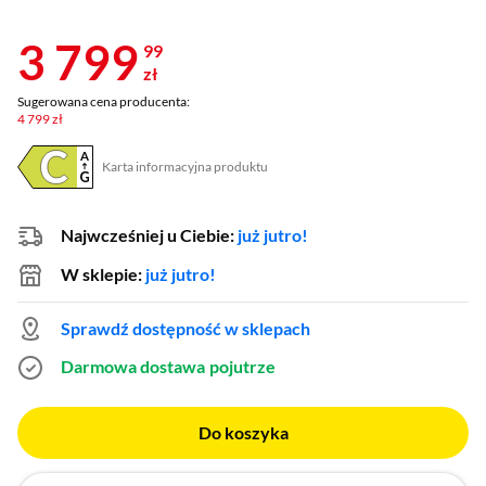
3 799
99
zł
Sugerowana cena producenta:
4 799 zł
Karta informacyjna produktu
Plik w formacie pdf
(otworzy się w nowym oknie)
Najwcześniej u Ciebie:
już jutro!
W sklepie:
już jutro!
Sprawdź dostępność w sklepach
Darmowa dostawa
pojutrze
Do koszyka