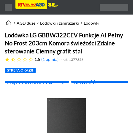
AGD duże
Lodówki i zamrażarki
Lodówki
Lodówka LG GBBW322CEV Funkcje AI Pełny
No Frost 203cm Komora świeżości Zdalne
sterowanie Ciemny grafit stal
1.5 gwiazdek
1.5
1 opinia
nr kat. 1377356
STREFA OKAZJI
PIĄTY PRODUKT ZA 1
NOWOŚĆ
ZŁ!