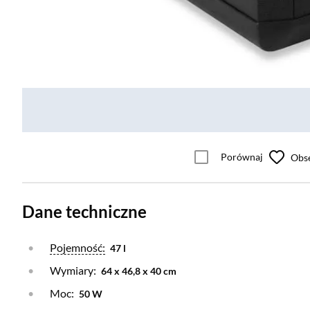
Porównaj
Obs
Dane techniczne
Otwórz warstwę
Pojemność:
47 l
Wymiary:
64 x 46,8 x 40 cm
Moc:
50 W