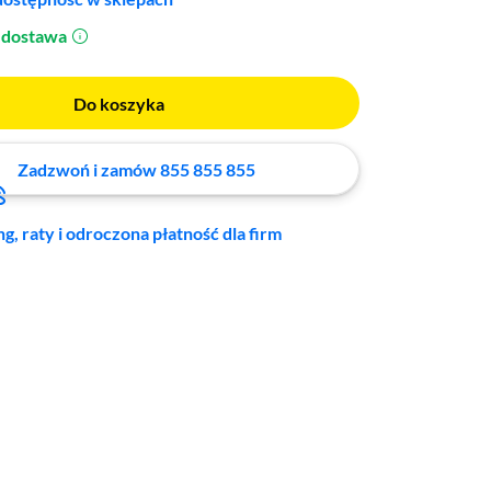
dostawa
(otworzy się w nowym oknie)
Do koszyka
Zadzwoń i zamów 855 855 855
ng, raty i odroczona płatność dla firm