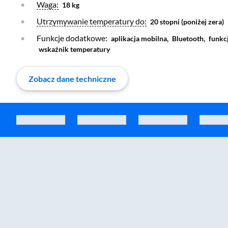
Otwórz warstwę
Waga:
18 kg
Otwórz warstwę
Utrzymywanie temperatury do:
20 stopni (poniżej zera)
Funkcje dodatkowe:
aplikacja mobilna,
Bluetooth,
funkc
wskaźnik temperatury
Zobacz dane techniczne
Zostałeś przeniesiony do sekcji akcesoriów