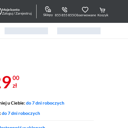
Moje konto
Zaloguj / Zarejestruj
Sklepy
855 855 855
Obserwowane
Koszyk
29
00
zł
iej u Ciebie:
do 7 dni roboczych
:
do 7 dni roboczych
ostępność w sklepach