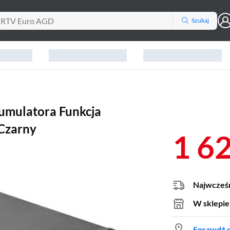
Szukaj
umulatora Funkcja
 Czarny
1 6
Najwcześn
W sklepie
Sprawdź d