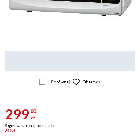
Porównaj
Obserwuj
299
00
zł
Sugerowana cena producenta:
349 zł