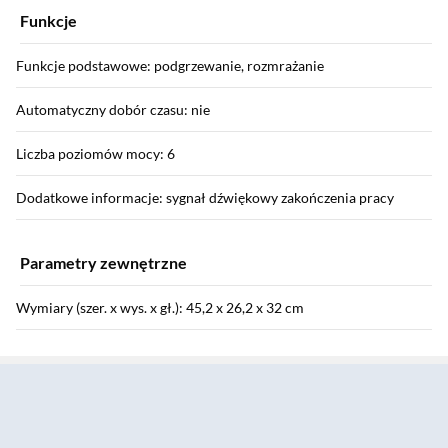
Funkcje
Funkcje podstawowe: podgrzewanie, rozmrażanie
Automatyczny dobór czasu: nie
Liczba poziomów mocy: 6
Dodatkowe informacje: sygnał dźwiękowy zakończenia pracy
Parametry zewnętrzne
Wymiary (szer. x wys. x gł.): 45,2 x 26,2 x 32 cm
Sekcja pominięta
Długość kabla: 101 cm
Waga: 10,5 kg
Wymiary opakowania: 50,30 x 35,90 x 29,80 cm